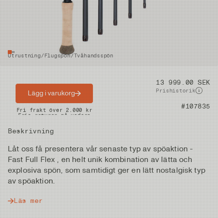
Utrustning
/
Flugspön
/
Tvåhandsspön
Pris
13 999.00 SEK
Prishistorik
Lägg i varukorg
Artikelnummer
#107835
Snabba leveranser
Fri frakt över 2.000 kr
Fria returer på vadare
Beskrivning
Låt oss få presentera vår senaste typ av spöaktion -
Fast Full Flex , en helt unik kombination av lätta och
explosiva spön, som samtidigt ger en lätt nostalgisk typ
av spöaktion.
Läs mer