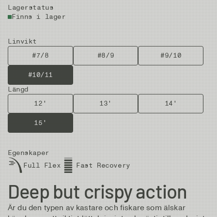
Lagerstatus
Finns i lager
Linvikt
#7/8
#8/9
#9/10
#10/11
Längd
12'
13'
14'
15'
Egenskaper
Full Flex
Fast Recovery
Deep but crispy action
Är du den typen av kastare och fiskare som älskar