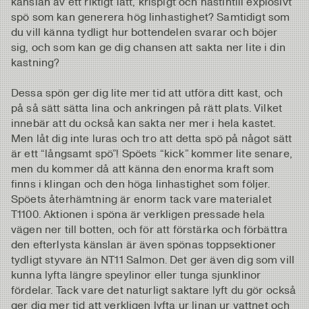
känslan av ett riktigt lätt, krispigt och nästintill explosivt
spö som kan generera hög linhastighet? Samtidigt som
du vill känna tydligt hur bottendelen svarar och böjer
sig, och som kan ge dig chansen att sakta ner lite i din
kastning?
Dessa spön ger dig lite mer tid att utföra ditt kast, och
på så sätt sätta lina och ankringen på rätt plats. Vilket
innebär att du också kan sakta ner mer i hela kastet.
Men låt dig inte luras och tro att detta spö på något sätt
är ett “långsamt spö”! Spöets “kick” kommer lite senare,
men du kommer då att känna den enorma kraft som
finns i klingan och den höga linhastighet som följer.
Spöets återhämtning är enorm tack vare materialet
T1100. Aktionen i spöna är verkligen pressade hela
vägen ner till botten, och för att förstärka och förbättra
den efterlysta känslan är även spönas toppsektioner
tydligt styvare än NT11 Salmon. Det ger även dig som vill
kunna lyfta längre speylinor eller tunga sjunklinor
fördelar. Tack vare det naturligt saktare lyft du gör också
ger dig mer tid att verkligen lyfta ur linan ur vattnet och