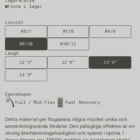
Lagerstatus
Finns i lager
Linvikt
#6/7
#7/8
#8/9
#9/10
#10/11
Längd
12'3"
12'9"
13'9"
14'9"
Egenskaper
Full / Mid Flex
Fast Recovery
Detta material ger flugspöna några mycket unika och
anmärkningsvärda fördelar. Den påtagliga effekten är en
otrolig återhämtningshastighet och spänst i spöna. I
dessa klingor ger T1100G grafiten en överlägsen styrka