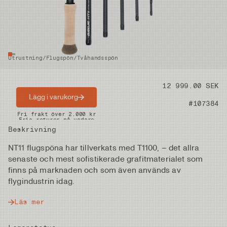
Utrustning
/
Flugspön
/
Tvåhandsspön
Pris
12 999.00 SEK
Lägg i varukorg
Artikelnummer
#107384
Snabba leveranser
Fri frakt över 2.000 kr
Fria returer på vadare
Beskrivning
NT11 flugspöna har tillverkats med T1100, – det allra
senaste och mest sofistikerade grafitmaterialet som
finns på marknaden och som även används av
flygindustrin idag.
Läs mer