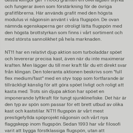
och fungerar även som förstärkning för de övriga
grafitfibrerna. Här används grafit med den högsta
modulus vi någonsin använt i våra flugspön. De ovan
nämnda egenskaperna ger otroligt lätta flugspön med
den högsta brottstyrkan som finns i vårt sortiment och
med största sannolikhet på hela marknaden.
NT11 har en relativt djup aktion som turboladdar spöet
och levererar precisa kast, även när du inte maximerar
kraften. Men lägger du till mer kraft får du ett direkt svar
från klingan. Den toleranta aktionen beskrivs som "full
flex medium/fast" med en styv topp som fortfarande är
tillräckligt känslig för att göra spöet livligt och roligt att
kasta med. Trots sin djupa aktion har spöet en
imponerande lyftkraft för tungt sjunklinefiske. Det här är
den typ av spön som passar för ett brett utbud av olika
kast och kaststilar. NT11 flugspön är vårt mest
prestigefyllda spöprojekt någonsin och vårt nya
flaggskepp inom flugspön. Sedan 1993 har vår filosofi
varit att bygga förstklassiga flugspön, utan att