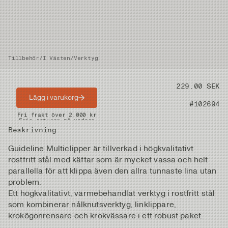
Tillbehör
/
I Västen
/
Verktyg
Pris
229.00 SEK
Lägg i varukorg
Artikelnummer
#102694
Snabba leveranser
Fri frakt över 2.000 kr
Fria returer på vadare
Beskrivning
Guideline Multiclipper är tillverkad i högkvalitativt
rostfritt stål med käftar som är mycket vassa och helt
parallella för att klippa även den allra tunnaste lina utan
problem.
Ett högkvalitativt, värmebehandlat verktyg i rostfritt stål
som kombinerar nålknutsverktyg, linklippare,
krokögonrensare och krokvässare i ett robust paket.