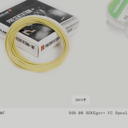
INFO
 WF
999.00 SEK
Egor+ FC Spool