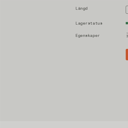
Längd
Lagerstatus
Egenskaper