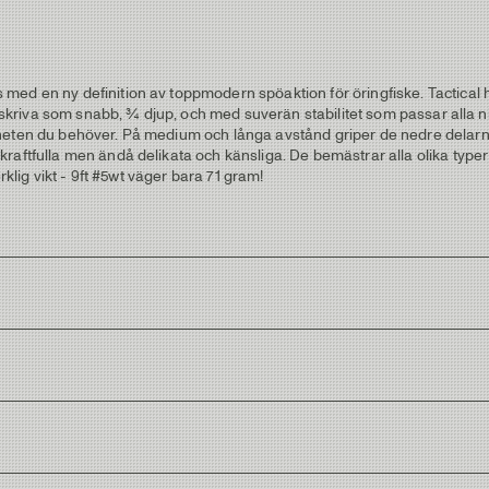
med en ny definition av toppmodern spöaktion för öringfiske. Tactical h
 beskriva som snabb, ¾ djup, och med suverän stabilitet som passar alla 
eten du behöver. På medium och långa avstånd griper de nedre delarna a
raftfulla men ändå delikata och känsliga. De bemästrar alla olika type
rklig vikt - 9ft #5wt väger bara 71 gram!
 att hantera tunna tafsar när du drillar fisk.
olreflexer när du behöver smyga vid vattnet.
ndningar med mörkgrön tråd och metallic trim i ljus guld.
e fyllning.
cal" logo.
vika blänk från skarpt solsken.