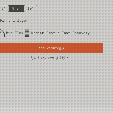
9'
9'9"
10'
Finns i lager
Mid Flex
Medium Fast / Fast Recovery
Lägg i varukorg
Snabba leveranser
Fri frakt över 2.000 kr
Fria returer på vadare