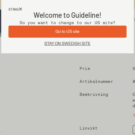
Fri frakt vid köp över 2 000 kr
STÄNG
Welcome to Guideline!
Utrustning
V
Do you want to change to our US site?
Go to US site
STAY ON SWEDISH SITE
Pris
Artikelnummer
Beskrivning
G
e
d
Linvikt