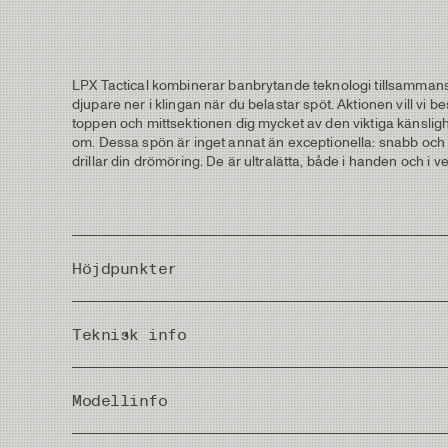
LPX Tactical kombinerar banbrytande teknologi tillsammans 
djupare ner i klingan när du belastar spöt. Aktionen vill vi
toppen och mittsektionen dig mycket av den viktiga känsligh
om. Dessa spön är inget annat än exceptionella: snabb och k
drillar din drömöring. De är ultralätta, både i handen och i ve
Höjdpunkter
C.A.P M4.0™ högteknologisk konstruktion av klingan.
Teknisk info
Enastående kombination av kastegenskaper och kapacitet
Klingan har en matt finish som inte ger några skarpa s
Naturligt grå klinga med en svag grön ton. Matchande li
Pieces
Högkvalitativt korkhandtag i Super Grade med ytterst lit
Modellinfo
Rullfäste med premium träinlägg med ingraverad "Tacti
Hårt anodiserad metalldelar med matt finish för att und
Rec. Head Weight