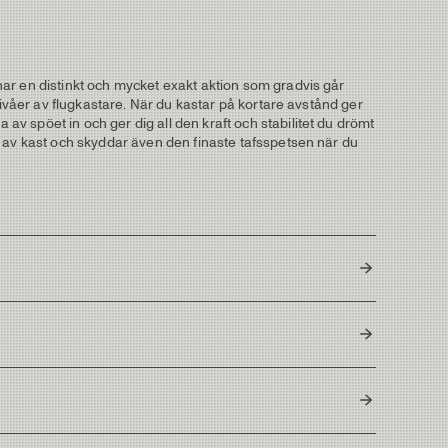
ar en distinkt och mycket exakt aktion som gradvis går
nivåer av flugkastare. När du kastar på kortare avstånd ger
v spöet in och ger dig all den kraft och stabilitet du drömt
r av kast och skyddar även den finaste tafsspetsen när du
4
7-9g / 110-140 grains