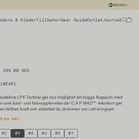
SWEDEN
adare & Kläder
Tillbehör
Gear Guide
Outlet
Journal
5 299.00 SEK
#106481
uideline LPX Tactical ger oss möjlighet att bygga flugspön med
n unik kast- och fiskeupplevelse där C.A.P M4.0™-tekniken ger
en lätthet, kraft och stabilitet du drömmer om i ett öringspö.
Läs mer
#2
#3
#4
#5
#6
#7