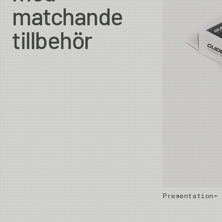
matchande
tillbehör
Presentation+