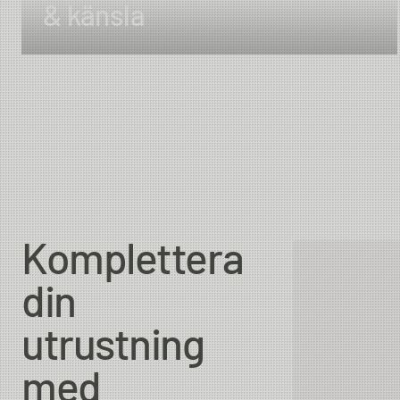
& känsla
Komplettera
din
utrustning
med