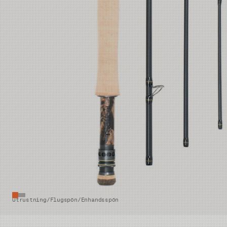
Utrustning
/
Flugspön
/
Enhandsspön