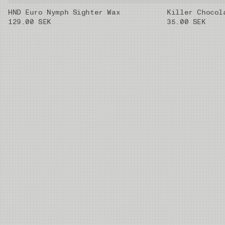
HND Euro Nymph Sighter Wax
Killer Chocol
129.00 SEK
35.00 SEK