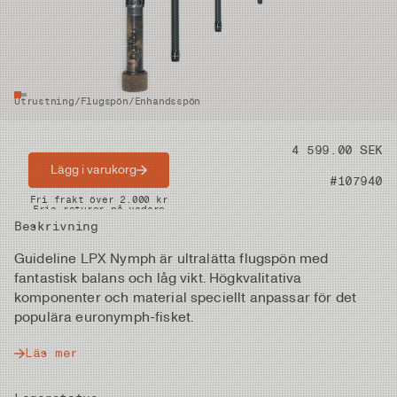
Utrustning
/
Flugspön
/
Enhandsspön
Pris
4 599.00 SEK
Lägg i varukorg
Artikelnummer
#107940
Snabba leveranser
Fri frakt över 2.000 kr
Fria returer på vadare
Beskrivning
Guideline LPX Nymph är ultralätta flugspön med
fantastisk balans och låg vikt. Högkvalitativa
komponenter och material speciellt anpassar för det
populära euronymph-fisket.
Läs mer