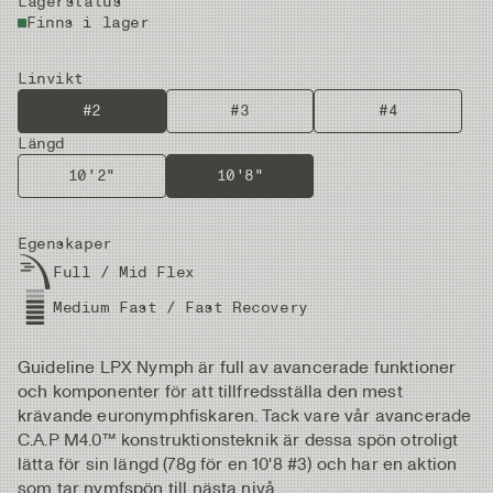
Lagerstatus
Finns i lager
Linvikt
#2
#3
#4
Längd
10'2"
10'8"
Egenskaper
Full / Mid Flex
Medium Fast / Fast Recovery
Guideline LPX Nymph är full av avancerade funktioner
och komponenter för att tillfredsställa den mest
krävande euronymphfiskaren. Tack vare vår avancerade
C.A.P M4.0™ konstruktionsteknik är dessa spön otroligt
lätta för sin längd (78g för en 10'8 #3) och har en aktion
som tar nymfspön till nästa nivå.