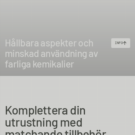
Hållbara aspekter och
INFO
minskad användning av
farliga kemikalier
Komplettera din
utrustning med
matchande tillbehör