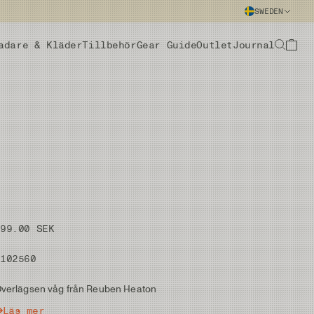
SWEDEN
adare & Kläder
Tillbehör
Gear Guide
Outlet
Journal
299.00 SEK
#102560
verlägsen våg från Reuben Heaton
Läs mer