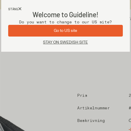
Fri frakt vid köp över 2 000 kr
STÄNG
Welcome to Guideline!
Utrustning
V
Do you want to change to our US site?
Go to US site
STAY ON SWEDISH SITE
Pris
Artikelnummer
Beskrivning
Ö