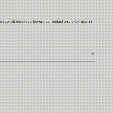
h ger ett bra skydd. Levereras i endast en storlek, men i 3
United Kingdom