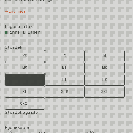
Läs mer
Lagerstatus
Finns i lager
Storlek
XS
S
M
MS
ML
MK
L
LL
LK
XL
XLK
XXL
XXXL
Storleksguide
Egenskaper