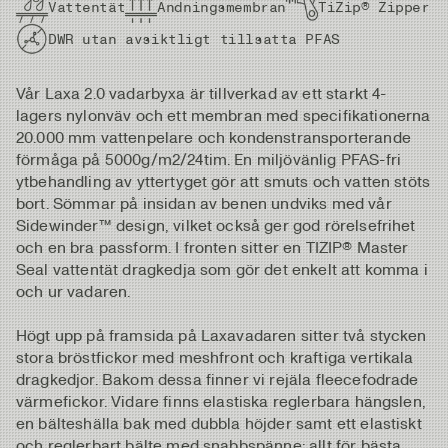
Vattentät
Andningsmembran
TiZip® Zipper
DWR utan avsiktligt tillsatta PFAS
Vår Laxa 2.0 vadarbyxa är tillverkad av ett starkt 4-
lagers nylonväv och ett membran med specifikationerna
20.000 mm vattenpelare och kondenstransporterande
förmåga på 5000g/m2/24tim. En miljövänlig PFAS-fri
ytbehandling av yttertyget gör att smuts och vatten stöts
bort. Sömmar på insidan av benen undviks med vår
Sidewinder™ design, vilket också ger god rörelsefrihet
och en bra passform. I fronten sitter en TIZIP® Master
Seal vattentät dragkedja som gör det enkelt att komma i
och ur vadaren.
Högt upp på framsida på Laxavadaren sitter två stycken
stora bröstfickor med meshfront och kraftiga vertikala
dragkedjor. Bakom dessa finner vi rejäla fleecefodrade
värmefickor. Vidare finns elastiska reglerbara hängslen,
en bälteshälla bak med dubbla höjder samt ett elastiskt
och reglerbart bälte med snabbspänne; allt för bästa