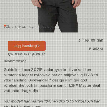
Vadare & Kläder
/
Vadning
/
Vadarbyxor
Pris
5 499.00 SEK
Lägg i varukorg
Artikelnummer
#106273
Snabba leveranser
Fri frakt över 2.000 kr
Fria returer på vadare
Beskrivning
Guideline Laxa 2.0 ZIP vadarbyxa är tillverkad i en
slitstark 4-lagers nylonväv, har en miljövänlig PFAS-fri
ytbehandling, Sidewinder™ design som ger god
rörelsefrihet och fin passform samt TIZIP® Master Seal
vattentät dragkedja.
Vår modell har måtten 184cm/78kg (6´1"/172lbs) och bär
storlek Medium Long.