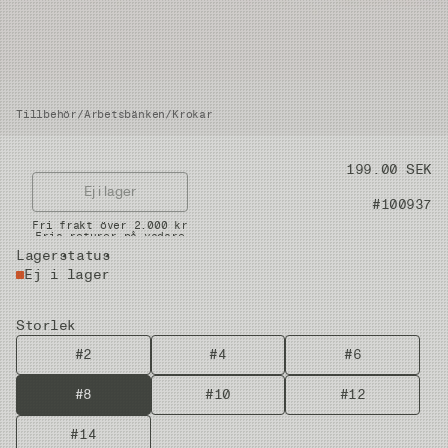
Tillbehör
/
Arbetsbänken
/
Krokar
Pris
199.00 SEK
Ej i lager
Artikelnummer
#100937
Snabba leveranser
Fri frakt över 2.000 kr
Fria returer på vadare
Lagerstatus
Ej i lager
Storlek
#2
#4
#6
#8
#10
#12
#14