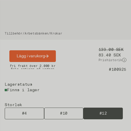
Tillbehör
/
Arbetsbänken
/
Krokar
Pris
139.00 SEK
83.40 SEK
Lägg i varukorg
Prishistorik
Snabba leveranser
Fri frakt över 2.000 kr
Artikelnummer
#100925
Fria returer på vadare
Lagerstatus
Finns i lager
Storlek
#4
#10
#12