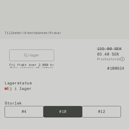
Tillbehör
/
Arbetsbänken
/
Krokar
Pris
139.00 SEK
83.40 SEK
Ej i lager
Prishistorik
Snabba leveranser
Fri frakt över 2.000 kr
Artikelnummer
#100924
Fria returer på vadare
Lagerstatus
Ej i lager
Storlek
#4
#10
#12