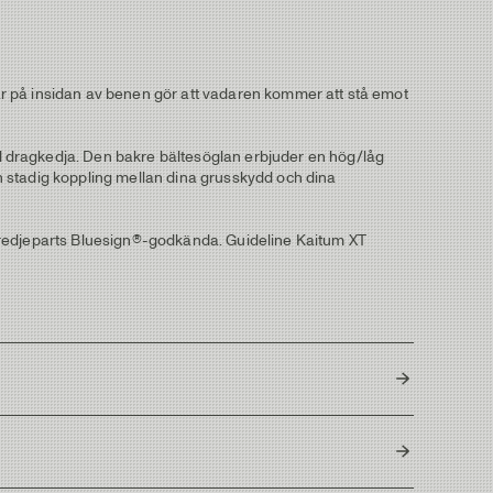
ar på insidan av benen gör att vadaren kommer att stå emot
d dragkedja. Den bakre bältesöglan erbjuder en hög/låg
n stadig koppling mellan dina grusskydd och dina
 tredjeparts Bluesign®-godkända. Guideline Kaitum XT