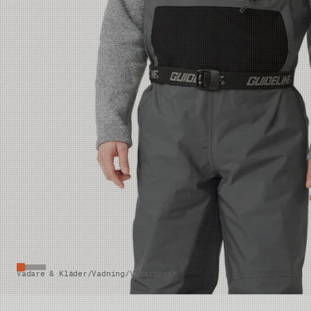
Vadare & Kläder
/
Vadning
/
Vadarbyxor