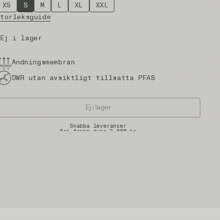
XS
S
M
L
XL
XXL
Storleksguide
Ej i lager
Andningsmembran
DWR utan avsiktligt tillsatta PFAS
Ej i lager
Snabba leveranser
Fri frakt över 2.000 kr
Fria returer på vadare