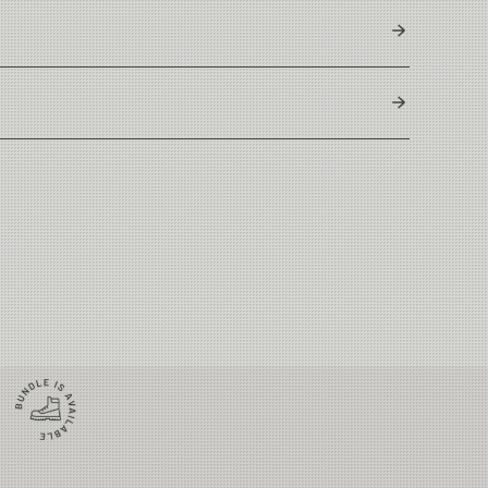
880g - 31,04oz / size L
20.000 mm
dast godkända kemikalier på ett resurssnålt sätt, med
3.000 g/m2/24h
Innersöm
Fot
3-layer 100% Nylon Taslan
80-82 cm
24.2 cm
Charcoal
Cambodia
82-84 cm
25.2 cm
84-86 cm
27.7 cm