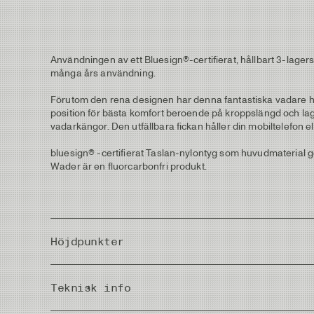
Användningen av ett Bluesign®-certifierat, hållbart 3-lag
många års användning.
Förutom den rena designen har denna fantastiska vadare ha
position för bästa komfort beroende på kroppslängd och lag
vadarkängor. Den utfällbara fickan håller din mobiltelefon ell
bluesign® -certifierat Taslan-nylontyg som huvudmaterial 
Wader är en fluorcarbonfri produkt.
Höjdpunkter
Elastiska och justerbara hängslen
Teknisk info
Stor bröstficka i elastisk mesh med YKK®-dragkedja
Handvärmarficka i kängurustil