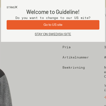
Fri frakt vid köp över 2 000 kr
STÄNG
Welcome to Guideline!
Utrustning
V
Do you want to change to our US site?
Go to US site
STAY ON SWEDISH SITE
Pris
Artikelnummer
Beskrivning
N
e
O
V
L