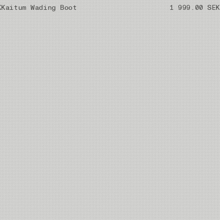
K
Kaitum Wading Boot
1 999.00 SEK
96-98 cm
30,5 cm
86-88 cm
28.7 cm
88-90 cm
29.7 cm
93-95 cm
31.7 cm
88-90 cm
29.7 cm
90-92 cm
30,7 cm