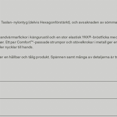
ers Taslan-nylontyg (delvis Hexagonförstärkt), och avsaknaden av sömm
ndvärmarfickor i kängurustil och en stor elastisk YKK®-bröstficka me
er. Ett par Comfort™-passade strumpor och stövelkrokar i metall ger e
er nycklar till hands.
ger en hållbar och tålig produkt. Spännen samt många av detaljerna är