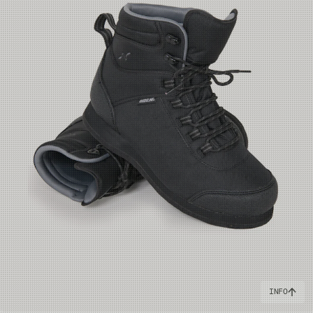
79-81 cm
27.7 cm
89-91 cm
27.7 cm
94-96 cm
29.7 cm
84-86 cm
27.7 cm
86-88 cm
28.7 cm
81-83 cm
28.7 cm
INFO
91-93 cm
28.7 cm