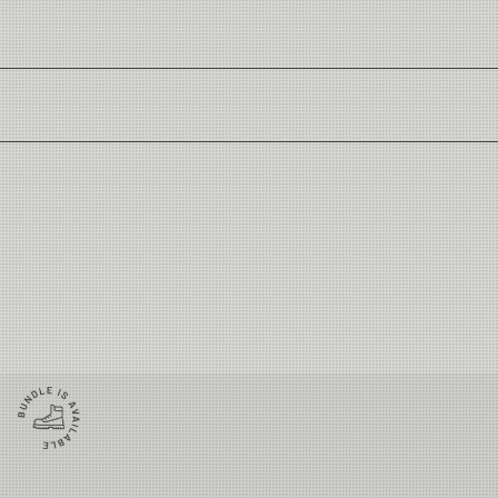
tion
yger tillverkas enligt strikta säkerhets- och miljökrav. De använder en
töveln
 människor och miljö.
n avsiktligt tillsatta PFAS.
Midja
Stuss
Yttersöm
-80 cm
82-88 cm
125 cm
-87 cm
89-95 cm
127 cm
-94 cm
96-102 cm
134 cm