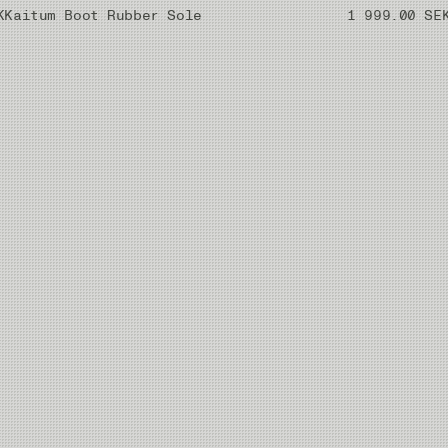
K
Kaitum Boot Rubber Sole
1 999.00 SE
-101 cm
103-109 cm
151 cm
-108 cm
110-116 cm
140 cm
-108 cm
110-116 cm
145 cm
-108 cm
110-116 cm
150 cm
-115 cm
117-122 cm
145 cm
-115 cm
117-122 cm
147 cm