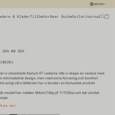
SWEDEN
adare & Kläder
Tillbehör
Gear Guide
Outlet
Journal
3 299.00 SEK
#106281
är vi utvecklade Kaitum XT vadarna ville vi skapa en vadare med
n minimalistisk design, men med extra förvaring och komfort.
ch enligt våra fälttester har vi landat i en fantastisk produkt.
år modell har måtten 184cm/78kg (6´1"/172lbs) och bär storlek
arge.
Läs mer