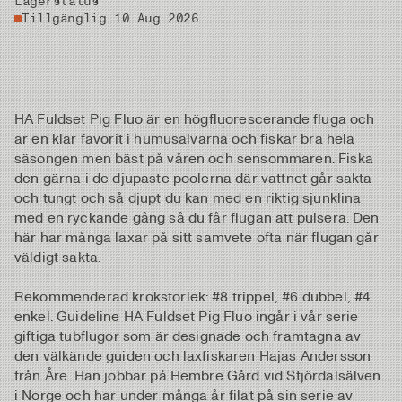
Lagerstatus
Tillgänglig 10 Aug 2026
HA Fuldset Pig Fluo är en högfluorescerande fluga och
är en klar favorit i humusälvarna och fiskar bra hela
säsongen men bäst på våren och sensommaren. Fiska
den gärna i de djupaste poolerna där vattnet går sakta
och tungt och så djupt du kan med en riktig sjunklina
med en ryckande gång så du får flugan att pulsera. Den
här har många laxar på sitt samvete ofta när flugan går
väldigt sakta.
Rekommenderad krokstorlek: #8 trippel, #6 dubbel, #4
enkel. Guideline HA Fuldset Pig Fluo ingår i vår serie
giftiga tubflugor som är designade och framtagna av
den välkände guiden och laxfiskaren Hajas Andersson
från Åre. Han jobbar på Hembre Gård vid Stjördalsälven
i Norge och har under många år filat på sin serie av