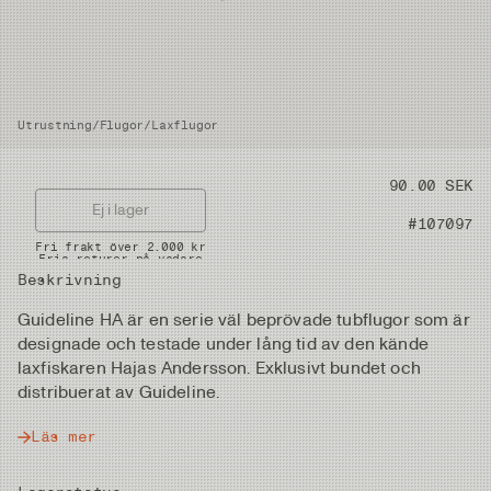
Utrustning
/
Flugor
/
Laxflugor
Pris
90.00 SEK
Ej i lager
Artikelnummer
#107097
Snabba leveranser
Fri frakt över 2.000 kr
Fria returer på vadare
Beskrivning
Guideline HA är en serie väl beprövade tubflugor som är
designade och testade under lång tid av den kände
laxfiskaren Hajas Andersson. Exklusivt bundet och
distribuerat av Guideline.
Läs mer