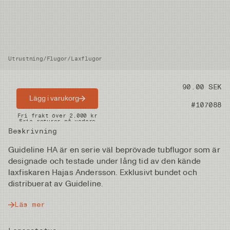
Utrustning
/
Flugor
/
Laxflugor
Pris
90.00 SEK
Lägg i varukorg
Artikelnummer
#107088
Snabba leveranser
Fri frakt över 2.000 kr
Fria returer på vadare
Beskrivning
Guideline HA är en serie väl beprövade tubflugor som är
designade och testade under lång tid av den kände
laxfiskaren Hajas Andersson. Exklusivt bundet och
distribuerat av Guideline.
Läs mer