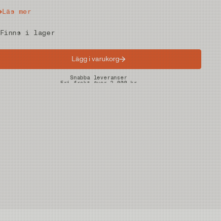
Läs mer
Finns i lager
Lägg i varukorg
Snabba leveranser
Fri frakt över 2.000 kr
Fria returer på vadare