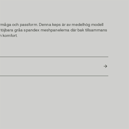
gsförmåga och passform. Denna keps är av medelhög modell
uka, töjbara gråa spandex meshpanelerna där bak tillsammans
n komfort.
Bangladesh