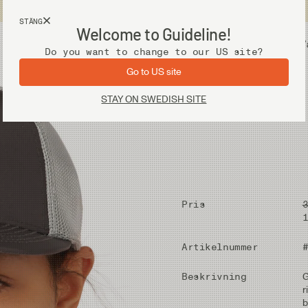
Fri frakt vid köp över 2 000 kr
STÄNG
Welcome to Guideline!
Utrustning
V
Do you want to change to our US site?
Go to US site
STAY ON SWEDISH SITE
Pris
Artikelnummer
Beskrivning
G
r
b