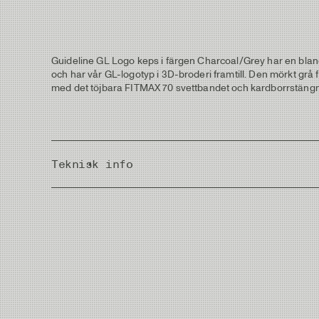
Guideline GL Logo keps i färgen Charcoal/Grey har en blan
och har vår GL-logotyp i 3D-broderi framtill. Den mörkt gr
med det töjbara FITMAX 70 svettbandet och kardborrstängnin
Teknisk info
Country of Origin