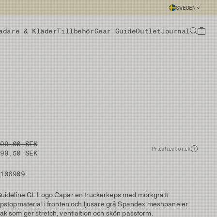
SWEDEN
adare & Kläder
Tillbehör
Gear Guide
Outlet
Journal
399.00 SEK
Prishistorik
199.50 SEK
#106909
uideline GL Logo Capär en truckerkeps med mörkgrått
ipstopmaterial i fronten och ljusare grå Spandex meshpaneler
ak som ger stretch, ventialtion och skön passform.