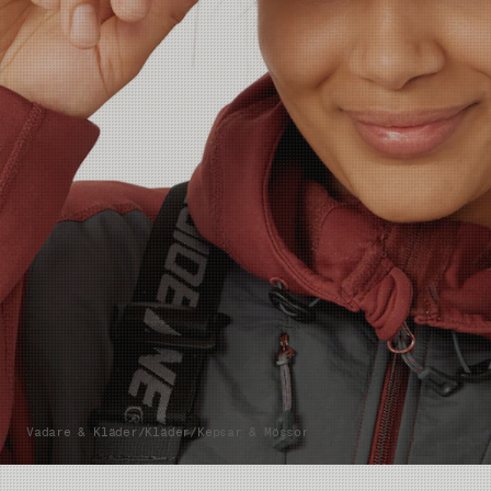
Vadare & Kläder
/
Kläder
/
Kepsar & Mössor