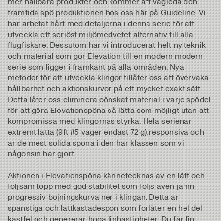
mer hållbara produkter och kommer att vägleda den
framtida spö produktionen hos oss här på Guideline. Vi
har arbetat hårt med detaljerna i denna serie för att
utveckla ett seriöst miljömedvetet alternativ till alla
flugfiskare. Dessutom har vi introducerat helt ny teknik
och material som gör Elevation till en modern modern
serie som ligger i framkant på alla områden. Nya
metoder för att utveckla klingor tillåter oss att övervaka
hållbarhet och aktionskurvor på ett mycket exakt sätt.
Detta låter oss eliminera oönskat material i varje spödel
för att göra Elevationspöna så lätta som möjligt utan att
kompromissa med klingornas styrka. Hela serienär
extremt lätta (9ft #5 väger endast 72 g),responsiva och
är de mest solida spöna i den här klassen som vi
någonsin har gjort.
Aktionen i Elevationspöna kännetecknas av en lätt och
följsam topp med god stabilitet som följs aven jämn
progressiv böjningskurva ner i klingan. Detta är
spänstiga och lättkastadespön som förlåter en hel del
kastfel och genererar höga linhastigheter. Du får fin