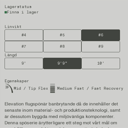
Lagerstatus
Finns i lager
Linvikt
#4
#5
#6
#7
#8
#9
Längd
9'
9'9"
10'
Egenskaper
Mid / Tip Flex
Medium Fast / Fast Recovery
Elevation flugspönär banbrytande då de innehåller det
senaste inom material- och produktionsteknologi, samt
är dessutom byggda med miljövänliga komponenter.
Denna spöserie ärytterligare ett steg mot vårt mål om