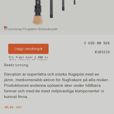
Utrustning
/
Flugspön
/
Enhandsspön
Pris
3 699.00 SEK
Lägg i varukorg
Artikelnummer
#105319
Snabba leveranser
Fri frakt över 2.000 kr
Fria returer på vadare
Beskrivning
Elevation är superlätta och starka flugspön med en
jämn, mediumsnabb aktion för flugfiskare på alla nivåer.
Produktionen avdenna spöserie sker under hållbara
former och med de mest miljövänliga komponenter vi
kunnat finna.
Läs mer