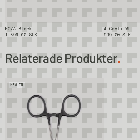
volym i frakterna i alla led. Polypropylene har mycket
god hållbarhet och går att smälta om till pellets så att
det går att använda till nya produkter.
Alla modeller är 4-delade för enkel transport.
NOVA Black
4 Cast+ WF
1 899.00 SEK
999.00 SEK
Relaterade Produkter
NEW IN