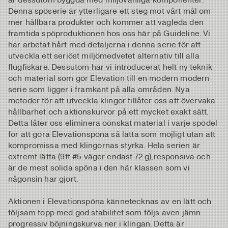
Denna spöserie är ytterligare ett steg mot vårt mål om
mer hållbara produkter och kommer att vägleda den
framtida spöproduktionen hos oss här på Guideline. Vi
har arbetat hårt med detaljerna i denna serie för att
utveckla ett seriöst miljömedvetet alternativ till alla
flugfiskare. Dessutom har vi introducerat helt ny teknik
och material som gör Elevation till en modern modern
serie som ligger i framkant på alla områden. Nya
metoder för att utveckla klingor tillåter oss att övervaka
hållbarhet och aktionskurvor på ett mycket exakt sätt.
Detta låter oss eliminera oönskat material i varje spödel
för att göra Elevationspöna så lätta som möjligt utan att
kompromissa med klingornas styrka. Hela serien är
extremt lätta (9ft #5 väger endast 72 g),responsiva och
är de mest solida spöna i den här klassen som vi
någonsin har gjort.
Aktionen i Elevationspöna kännetecknas av en lätt och
följsam topp med god stabilitet som följs aven jämn
progressiv böjningskurva ner i klingan. Detta är