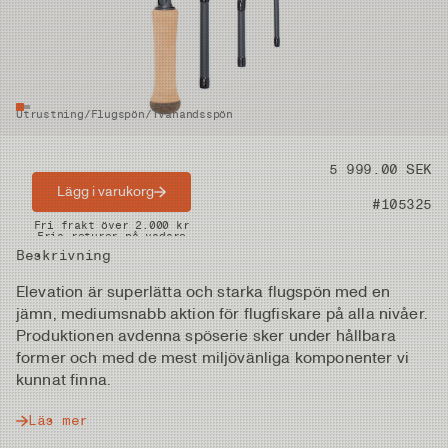
Utrustning
/
Flugspön
/
Tvåhandsspön
Pris
5 999.00 SEK
Lägg i varukorg
Artikelnummer
#105325
Snabba leveranser
Fri frakt över 2.000 kr
Fria returer på vadare
Beskrivning
Elevation är superlätta och starka flugspön med en
jämn, mediumsnabb aktion för flugfiskare på alla nivåer.
Produktionen avdenna spöserie sker under hållbara
former och med de mest miljövänliga komponenter vi
kunnat finna.
Läs mer