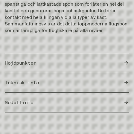
spänstiga och lättkastade spön som förlåter en hel del
kastfel och genererar höga linhastigheter. Du fårfin
kontakt med hela klingan vid alla typer av kast.
Sammanfattningsvis är det detta toppmoderna flugspön
som är lämpliga för flugfiskare på alla nivåer.
Höjdpunkter
Klingornaär matta och lätt slipadesamt har
Teknisk info
ennaturligt grå grafitfärg med svagt spiralmönster
och tunn matt lack,meningen tillsatt färg i något
Pieces
led.Överflödigt grafitdamm och partiklar samlas upp
4
Modellinfo
i egenbehållare innan det skickas vidare till
reningsverk.
Rec. Head Weight
35-38g / 540-585 grains
Elevation 12' #7/8och 13' #8/9
Handtagtillverkade av 3A kork utan inlägg av
: De lätteste spöna
vitillverkat i de här längderna och klasserna.Snabb
gummikork som gerreduceradmängd epoxy i
aktion med en följsam och responsiv topp gör dessa
handtagen.