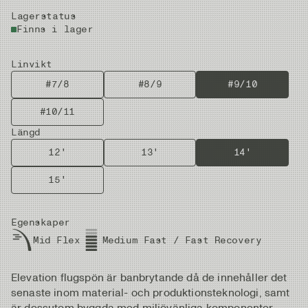
Lagerstatus
Finns i lager
Linvikt
#7/8
#8/9
#9/10
#10/11
Längd
12'
13'
14'
15'
Egenskaper
Mid Flex
Medium Fast / Fast Recovery
Elevation flugspön är banbrytande då de innehåller det
senaste inom material- och produktionsteknologi, samt
är dessutom byggda med miljövänliga komponenter.