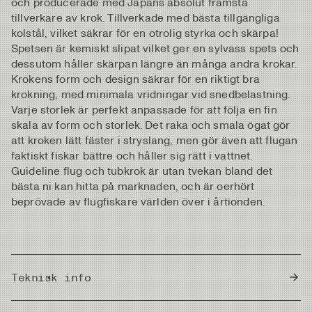
och producerade med Japans absolut främsta
tillverkare av krok. Tillverkade med bästa tillgängliga
kolstål, vilket säkrar för en otrolig styrka och skärpa!
Spetsen är kemiskt slipat vilket ger en sylvass spets och
dessutom håller skärpan längre än många andra krokar.
Krokens form och design säkrar för en riktigt bra
krokning, med minimala vridningar vid snedbelastning.
Varje storlek är perfekt anpassade för att följa en fin
skala av form och storlek. Det raka och smala ögat gör
att kroken lätt fäster i stryslang, men gör även att flugan
faktiskt fiskar bättre och håller sig rätt i vattnet.
Guideline flug och tubkrok är utan tvekan bland det
bästa ni kan hitta på marknaden, och är oerhört
beprövade av flugfiskare världen över i årtionden.
Teknisk info