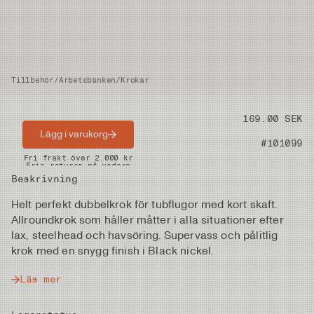
Tillbehör
/
Arbetsbänken
/
Krokar
Pris
169.00 SEK
Lägg i varukorg
Artikelnummer
#101099
Snabba leveranser
Fri frakt över 2.000 kr
Fria returer på vadare
Beskrivning
Helt perfekt dubbelkrok för tubflugor med kort skaft.
Allroundkrok som håller måtter i alla situationer efter
lax, steelhead och havsöring. Supervass och pålitlig
krok med en snygg finish i Black nickel.
Läs mer