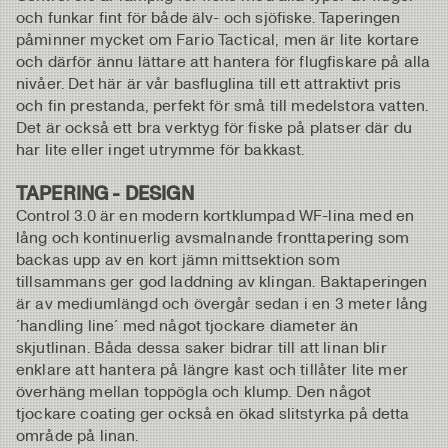
och funkar fint för både älv- och sjöfiske. Taperingen
påminner mycket om Fario Tactical, men är lite kortare
och därför ännu lättare att hantera för flugfiskare på alla
nivåer. Det här är vår basfluglina till ett attraktivt pris
och fin prestanda, perfekt för små till medelstora vatten.
Det är också ett bra verktyg för fiske på platser där du
har lite eller inget utrymme för bakkast.
TAPERING - DESIGN
Control 3.0 är en modern kortklumpad WF-lina med en
lång och kontinuerlig avsmalnande fronttapering som
backas upp av en kort jämn mittsektion som
tillsammans ger god laddning av klingan. Baktaperingen
är av mediumlängd och övergår sedan i en 3 meter lång
´handling line´ med något tjockare diameter än
skjutlinan. Båda dessa saker bidrar till att linan blir
enklare att hantera på längre kast och tillåter lite mer
överhäng mellan toppögla och klump. Den något
tjockare coating ger också en ökad slitstyrka på detta
område på linan.