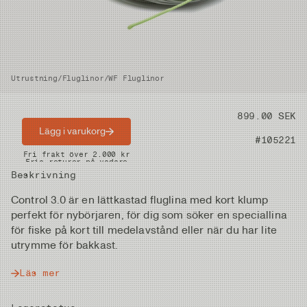
Utrustning
/
Fluglinor
/
WF Fluglinor
Pris
899.00 SEK
Lägg i varukorg
Artikelnummer
#105221
Snabba leveranser
Fri frakt över 2.000 kr
Fria returer på vadare
Beskrivning
Control 3.0 är en lättkastad fluglina med kort klump
perfekt för nybörjaren, för dig som söker en speciallina
för fiske på kort till medelavstånd eller när du har lite
utrymme för bakkast.
Läs mer