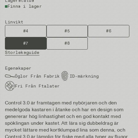
Lagerstatus
Finns i lager
Linvikt
#4
#5
#6
#7
#8
Storleksguide
Egenskaper
Öglor Från Fabrik
ID-märkning
Fri Från Ftalater
Control 3.0 är framtagen med nybörjaren och den
medelgoda kastaren i åtanke och har en design som
genererar hög linhastighet och en god kontakt med
spöklingan under kastet. Att lära sig dubbeldrag är
mycket lättare med kortklumpad lina som denna, och
Control 3.0 är lämplig för fiske med alla typer av flugor