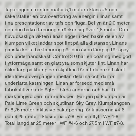
Taperingen i fronten mäter 5,1 meter i klass #5 och
säkerställer en bra överföring av energin i linan samt
fina presentationer av tafs och fluga. Bellyn är 2,0 meter
och den bakre tapering sträcker sig över 1,8 meter. Den
huvudsakliga vikten i linan ligger i den bakre delen av
klumpen vilket laddar spöt fint på alla distanser. Linans
ganska korta baktapering gör den även lämplig för spey-
och underhandskast. Control 3.0 har en coating med god
flytförmåga samt en glatt yta som skjuter fint. Linan har
olika färg på klump och skjutlina för att du enkelt skall
identifiera övergången mellan delarna och därför
underlätta kastningen. Linan är försedd med små
fabrikstillverkade öglor i båda ändarna och har ID-
märkningvid den främre loopen. Färgen på klumpen är
Pale Lime Green och skjutlinan Sky Grey. Klumplängden
är 8,75 meter inklusive baktapering för klasserna #4-6
och 9,25 meter i klasserna #7-8. Finns i flyt i WF 4-8.
Total längd är 25 meter i WF #4-6 och 27,5m i WF #7-8.