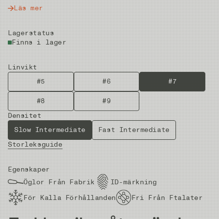
Läs mer
Lagerstatus
Finns i lager
Linvikt
#5
#6
#7
#8
#9
Densitet
Slow Intermediate
Fast Intermediate
Storleksguide
Egenskaper
Öglor Från Fabrik
ID-märkning
För Kalla Förhållanden
Fri Från Ftalater