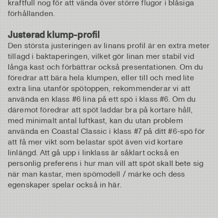
kraftfull nog för att vända över större flugor i blåsiga
förhållanden.
Justerad klump-profil
Den största justeringen av linans profil är en extra meter
tillagd i baktaperingen, vilket gör linan mer stabil vid
långa kast och förbättrar också presentationen. Om du
föredrar att bära hela klumpen, eller till och med lite
extra lina utanför spötoppen, rekommenderar vi att
använda en klass #6 lina på ett spö i klass #6. Om du
däremot föredrar att spöt laddar bra på kortare håll,
med minimalt antal luftkast, kan du utan problem
använda en Coastal Classic i klass #7 på ditt #6-spö för
att få mer vikt som belastar spöt även vid kortare
linlängd. Att gå upp i linklass är såklart också en
personlig preferens i hur man vill att spöt skall bete sig
när man kastar, men spömodell / märke och dess
egenskaper spelar också in här.