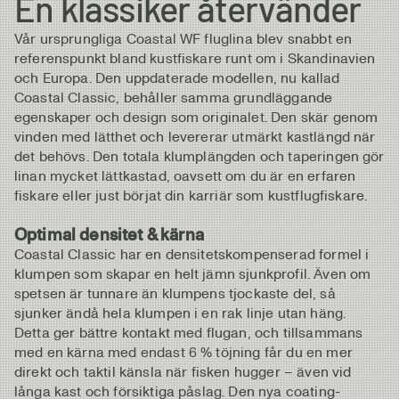
En klassiker återvänder
Vår ursprungliga Coastal WF fluglina blev snabbt en
referenspunkt bland kustfiskare runt om i Skandinavien
och Europa. Den uppdaterade modellen, nu kallad
Coastal Classic, behåller samma grundläggande
egenskaper och design som originalet. Den skär genom
vinden med lätthet och levererar utmärkt kastlängd när
det behövs. Den totala klumplängden och taperingen gör
linan mycket lättkastad, oavsett om du är en erfaren
fiskare eller just börjat din karriär som kustflugfiskare.
Optimal densitet & kärna
Coastal Classic har en densitetskompenserad formel i
klumpen som skapar en helt jämn sjunkprofil. Även om
spetsen är tunnare än klumpens tjockaste del, så
sjunker ändå hela klumpen i en rak linje utan häng.
Detta ger bättre kontakt med flugan, och tillsammans
med en kärna med endast 6 % töjning får du en mer
direkt och taktil känsla när fisken hugger – även vid
långa kast och försiktiga påslag. Den nya coating-