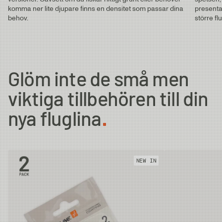
komma ner lite djupare finns en densitet som passar dina
presenta
behov.
större fl
#6
11.4m
16g
30m
#7
11.4m
18g
32m
Glöm inte de små men
viktiga tillbehören till din
#8
11.4m
20g
32m
nya fluglina
#9
11.4m
22g
32m
NEW IN