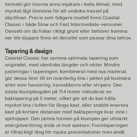
formeln gör linorna ännu mjukare i kalla klimat, med
mycket lågt linminne för att undvika trassel på
skjutlinan. Precis som tidigare modell finns Coastal
Classic i både Slow och Fast Intermediate-versioner.
Oavsett om du fiskar riktigt grunt eller behöver komma
ner lite djupare finns en densitet som passar dina behov.
Tapering & design
Coastal Classic har samma optimala tapering som
originalet, med identiska längder och vikter. Mindre
justeringar i taperingen, kombinerat med nya material,
gör dessa linor till en ovärderlig lina i jakten på kustnära
arter som havsöring, havsabborre eller stripers. Den
totala klumplängden på 11.4 meter inkluderar en
baktapering på 2 meter, vilket gör att du kan hålla
mycket lina i luften för långa kast, eller snabbt leverera
kast på kortare distanser med baktaperinge kvar inne i
spötoppen. Den jämna formen på klumpen ger utmärkt
energiöverföring ända ut mot spetsen. Framtaperingen
är tillräckligt lång för mjuka presentationer men ändå