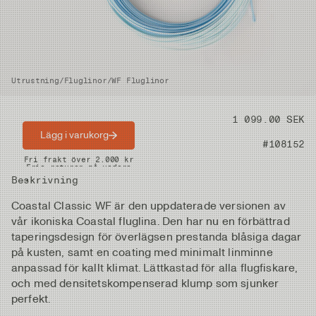
Utrustning
/
Fluglinor
/
WF Fluglinor
Pris
1 099.00 SEK
Lägg i varukorg
Artikelnummer
#108152
Snabba leveranser
Fri frakt över 2.000 kr
Fria returer på vadare
Beskrivning
Coastal Classic WF är den uppdaterade versionen av
vår ikoniska Coastal fluglina. Den har nu en förbättrad
taperingsdesign för överlägsen prestanda blåsiga dagar
på kusten, samt en coating med minimalt linminne
anpassad för kallt klimat. Lättkastad för alla flugfiskare,
och med densitetskompenserad klump som sjunker
perfekt.