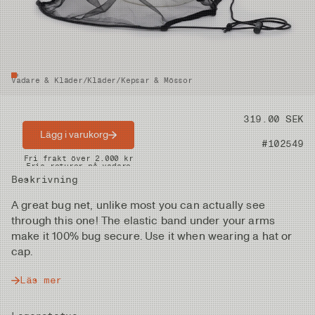
Vadare & Kläder
/
Kläder
/
Kepsar & Mössor
Pris
319.00 SEK
Lägg i varukorg
Artikelnummer
#102549
Snabba leveranser
Fri frakt över 2.000 kr
Fria returer på vadare
Beskrivning
A great bug net, unlike most you can actually see
through this one! The elastic band under your arms
make it 100% bug secure. Use it when wearing a hat or
cap.
Läs mer