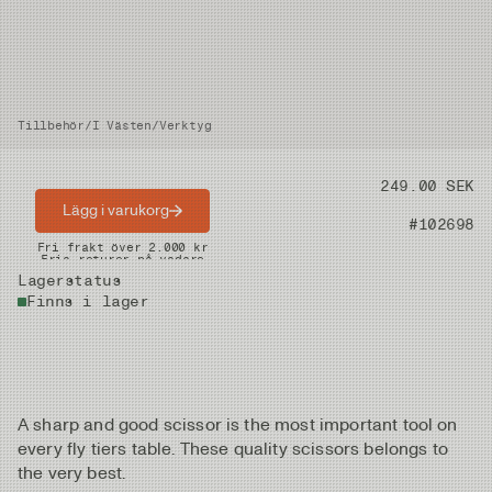
Tillbehör
/
I Västen
/
Verktyg
Pris
249.00 SEK
Lägg i varukorg
Artikelnummer
#102698
Snabba leveranser
Fri frakt över 2.000 kr
Fria returer på vadare
Lagerstatus
Finns i lager
A sharp and good scissor is the most important tool on
every fly tiers table. These quality scissors belongs to
the very best.