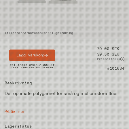
Tillbehör
/
Arbetsbänken
/
Flugbindning
Pris
79.00 SEK
39.50 SEK
Lägg i varukorg
Prishistorik
Snabba leveranser
Fri frakt över 2.000 kr
Artikelnummer
#101634
Fria returer på vadare
Beskrivning
Det optimale polygarnet for små og mellomstore fluer.
Läs mer
Lagerstatus