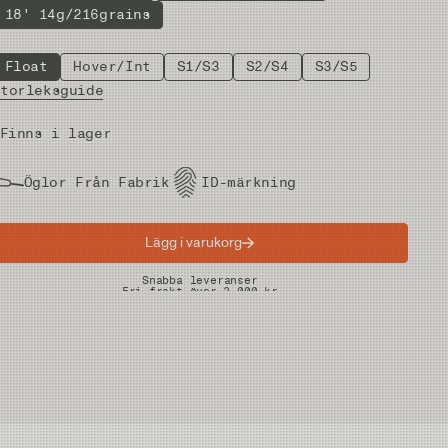
18' 14g/216grains
Float
Hover/Int
S1/S3
S2/S4
S3/S5
Storleksguide
Finns i lager
Öglor Från Fabrik
ID-märkning
Lägg i varukorg
Snabba leveranser
Fri frakt över 2.000 kr
Fria returer på vadare