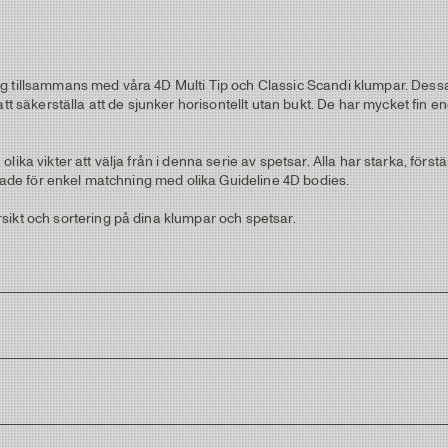
ng tillsammans med våra 4D Multi Tip och Classic Scandi klumpar. Dess
att säkerställa att de sjunker horisontellt utan bukt. De har mycket fin 
ra olika vikter att välja från i denna serie av spetsar. Alla har starka, fö
odade för enkel matchning med olika Guideline 4D bodies.
sikt och sortering på dina klumpar och spetsar.
lverkad av polyuretan och innehåller inga giftiga ämnen.