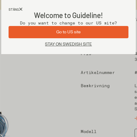
Fri frakt vid köp över 2 000 kr
STÄNG
Welcome to Guideline!
Utrustning
V
Do you want to change to our US site?
Go to US site
STAY ON SWEDISH SITE
Pris
Artikelnummer
Beskrivning
L
s
e
a
S
Modell