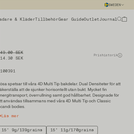
SWEDEN
adare & Kläder
Tillbehör
Gear Guide
Outlet
Journal
449.00 SEK
Prishistorik
314.30 SEK
#100391
ösa spetsar till våra 4D Multi Tip bakdelar. Dual Densiteter för att
äkerställa att de sjunker horisontellt utan bukt. Mycket fin
nergitransport, överrullning samt god hållbarhet. Designade för
tt användas tillsammans med våra 4D Multi Tip och Classic
candi bodies.
Läs mer
15' 9g/139grains
15' 11g/170grains