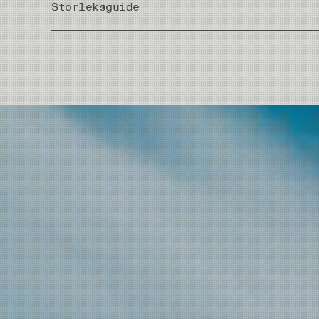
Storleksguide
Country of Origin
Meter/Cm
|
Fot/Tum
15ft 9g/139grains
15ft 11g/170grains
18ft 12g/185grains
18ft 14g/216grains