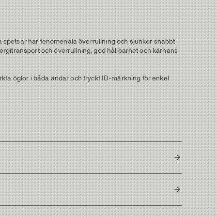
a spetsar har fenomenala överrullning och sjunker snabbt
energitransport och överrullning, god hållbarhet och kärnans
rstärkta öglor i båda ändar och tryckt ID-märkning för enkel
Float
18' 14g/216grains