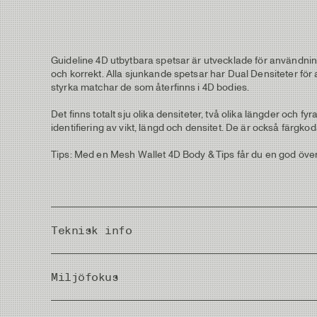
Guideline 4D utbytbara spetsar är utvecklade för användni
och korrekt. Alla sjunkande spetsar har Dual Densiteter för 
styrka matchar de som återfinns i 4D bodies.
Det finns totalt sju olika densiteter, två olika längder och fy
identifiering av vikt, längd och densitet. De är också färgk
Tips: Med en Mesh Wallet 4D Body & Tips får du en god över
Teknisk info
Density
Miljöfokus
Model
Gittfritt PU-foder
Denna fluglina är til