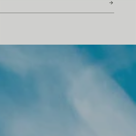
United Kingdom
ded Body
sic Scandi 22-35g
sic Scandi 25-39g
sic Scandi 25-39g
ndi 32-39g