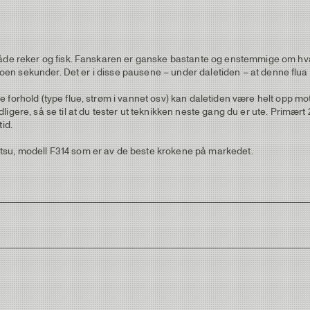
åde reker og fisk. Fanskaren er ganske bastante og enstemmige om hva s
e noen sekunder. Det er i disse pausene – under daletiden – at denne fl
forhold (type flue, strøm i vannet osv) kan daletiden være helt opp mot 
igere, så se til at du tester ut teknikken neste gang du er ute. Primær
id.
tsu, modell F314 som er av de beste krokene på markedet.