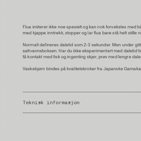
Flua imiterer ikke noe spesielt og kan nok forveksles med b
med kjappe inntrekk, stopper og lar flua bare stå helt still
Normalt defineres daletid som 2-3 sekunder. Men under gitte 
saltvannsboksen. Har du ikke eksperimentert med daletid tidl
få kontakt med fisk og ingenting skjer; prøv med lengre dalet
Vaskebjørn bindes på kvalitetskroker fra Japanske Gamaka
Teknisk informasjon
Country of Origin