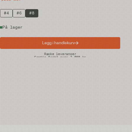
#4
#6
#8
På lager
Legg i handlekurv
Raske leveranser
Gratis frakt over 2.000 kr