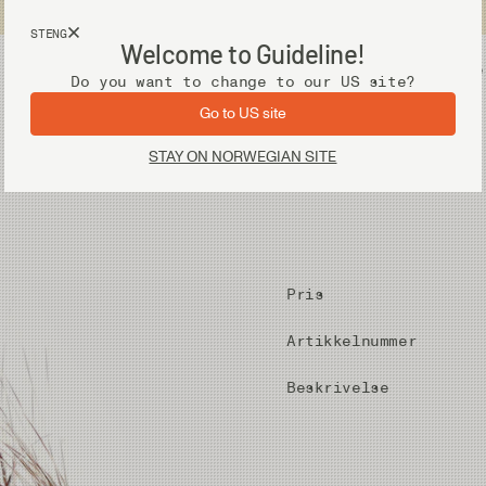
Fri frakt ved kjøp over 2 000 kr
STENG
Welcome to Guideline!
Utstyr
Vadere
Do you want to change to our US site?
Go to US site
STAY ON NORWEGIAN SITE
Pris
Artikkelnummer
Beskrivelse