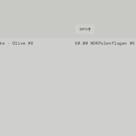
INFO
ke - Olive #6
50.00 NOK
Polenflugan #6