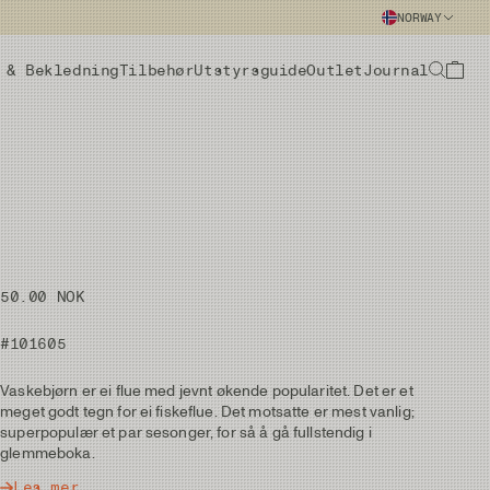
NORWAY
 & Bekledning
Tilbehør
Utstyrsguide
Outlet
Journal
50.00 NOK
#101605
Vaskebjørn er ei flue med jevnt økende popularitet. Det er et
meget godt tegn for ei fiskeflue. Det motsatte er mest vanlig;
superpopulær et par sesonger, for så å gå fullstendig i
glemmeboka.
Les mer