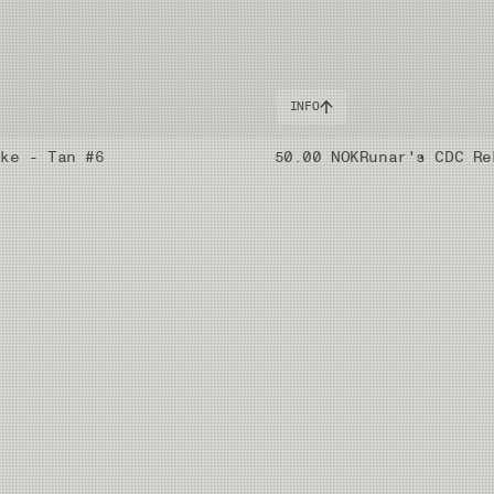
INFO
eke - Tan #6
50.00 NOK
Runar's CDC Re