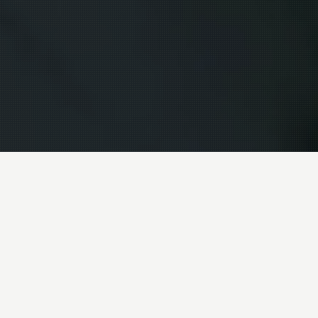
Hold utstyret tørt og beskyttet – uansett
forhold
Vanntette vesker og sekker er den ultimate
oppbevaringsløsningen for fluefiskere. Enten du fisker i