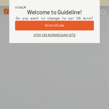
Fri frakt ved kjøp over 2 000 kr
STENG
Welcome to Guideline!
Do you want to change to our US site?
Go to US site
STAY ON NORWEGIAN SITE