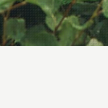
Pålitelig, funksjonelt og prisverdig valg
for ivrige fluefiskere
I mange år har Laxa-vadekonseptet vært en av våre
mest pålitelige og populære serier, kontinuerlig
forbedret med oppdateringer gjennom årene. Denne