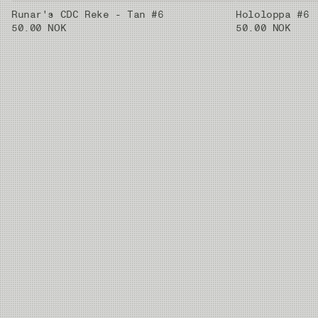
Runar's CDC Reke - Tan #6
Hololoppa #6
50.00 NOK
50.00 NOK