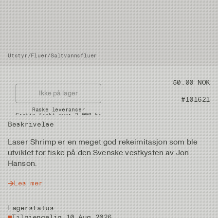
Utstyr
/
Fluer
/
Saltvannsfluer
Pris
50.00 NOK
Ikke på lager
Artikkelnummer
#101621
Raske leveranser
Gratis frakt over 2.000 kr
Beskrivelse
Laser Shrimp er en meget god rekeimitasjon som ble
utviklet for fiske på den Svenske vestkysten av Jon
Hanson.
Les mer
Lagerstatus
Tilgjengelig 10 Aug 2026