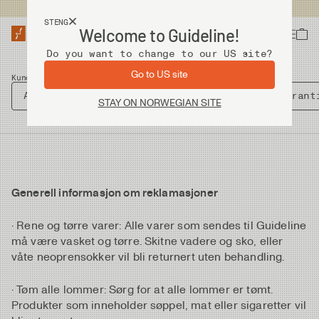
Fri frakt ved kjøp over 2 000 kr
STENG
Welcome to Guideline!
Do you want to change to our US site?
Go to US site
Kundesenter
/
Retur
Angre kjøp
Betaling
FAQ
Frakt
Garant
STAY ON NORWEGIAN SITE
Generell informasjon om reklamasjoner
· Rene og tørre varer: Alle varer som sendes til Guideline
må være vasket og tørre. Skitne vadere og sko, eller
våte neoprensokker vil bli returnert uten behandling.
· Tøm alle lommer: Sørg for at alle lommer er tømt.
Produkter som inneholder søppel, mat eller sigaretter vil