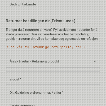
Bedriftskunde
Returner bestillingen din
(Privatkunde)
Trenger du å returnere en vare? Fyll ut skjemaet nedenfor for å
starte prosessen. Når vår kundeservice har behandlet og
godkjent returen din, vil de kontakte deg og utstede en refusjon.
Les vår fullstendige returpolicy her »
Årsak til retur - Returnera produkt
Årsak til retur – Garanti
Årsak til retur – Service
E-post
*
Ditt Guideline ordrenummer, 7 siffer
*
Artikkelnummer
*