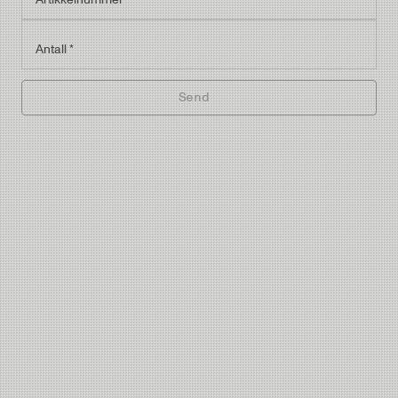
Antall
*
Send