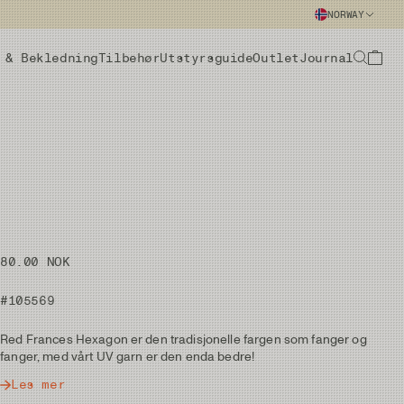
NORWAY
 & Bekledning
Tilbehør
Utstyrsguide
Outlet
Journal
80.00 NOK
#105569
Red Frances Hexagon er den tradisjonelle fargen som fanger og
fanger, med vårt UV garn er den enda bedre!
Les mer