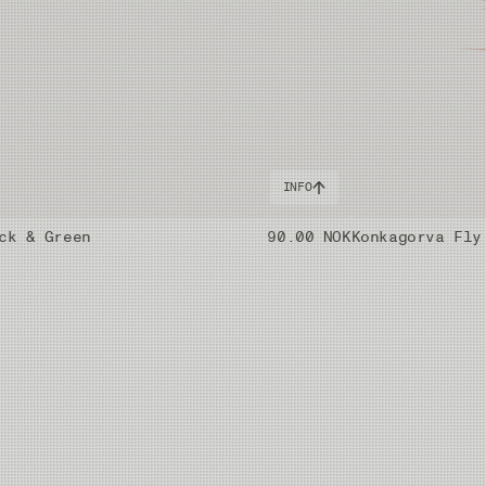
INFO
ck & Green
90.00 NOK
Konkagorva Fly