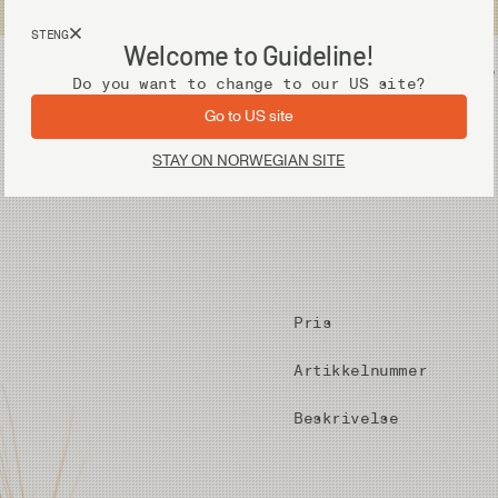
Fri frakt ved kjøp over 2 000 kr
STENG
Welcome to Guideline!
Utstyr
Vadere
Do you want to change to our US site?
Go to US site
STAY ON NORWEGIAN SITE
Pris
Artikkelnummer
Beskrivelse