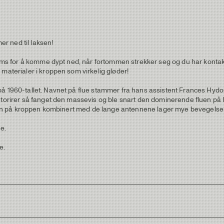
r ned til laksen!
røms for å komme dypt ned, når fortommen strekker seg og du har kontakt 
 materialer i kroppen som virkelig gløder!
på 1960-tallet. Navnet på flue stammer fra hans assistent Frances Hyd
storirer så fanget den massevis og ble snart den dominerende fluen på Is
songen på kroppen kombinert med de lange antennene lager mye bevegelse 
e.
e.