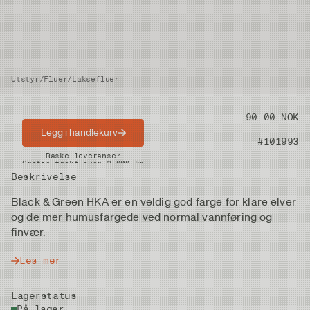
Utstyr
/
Fluer
/
Laksefluer
Pris
90.00 NOK
Legg i handlekurv
Artikkelnummer
#101993
Raske leveranser
Gratis frakt over 2.000 kr
Beskrivelse
Black & Green HKA er en veldig god farge for klare elver
og de mer humusfargede ved normal vannføring og
finvær.
Les mer
Lagerstatus
På lager