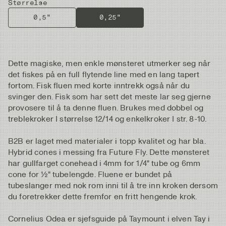
Størrelse
0,5"
0,25"
Dette magiske, men enkle mønsteret utmerker seg når
det fiskes på en full flytende line med en lang tapert
fortom. Fisk fluen med korte inntrekk også når du
svinger den. Fisk som har sett det meste lar seg gjerne
provosere til å ta denne fluen. Brukes med dobbel og
treblekroker I størrelse 12/14 og enkelkroker I str. 8-10.
B2B er laget med materialer i topp kvalitet og har bla.
Hybrid cones i messing fra Future Fly. Dette mønsteret
har gullfarget conehead i 4mm for 1/4" tube og 6mm
cone for ½" tubelengde. Fluene er bundet på
tubeslanger med nok rom inni til å tre inn kroken dersom
du foretrekker dette fremfor en fritt hengende krok.
Cornelius Odea er sjefsguide på Taymount i elven Tay i