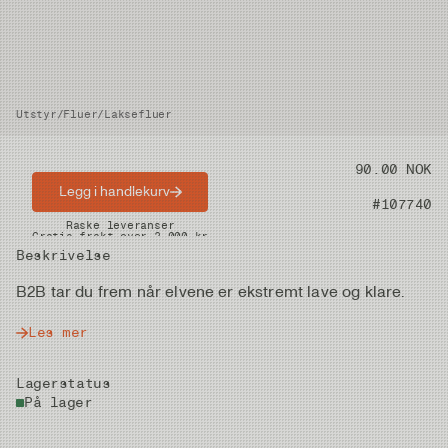
Utstyr
/
Fluer
/
Laksefluer
Pris
90.00 NOK
Legg i handlekurv
Artikkelnummer
#107740
Raske leveranser
Gratis frakt over 2.000 kr
Beskrivelse
B2B tar du frem når elvene er ekstremt lave og klare.
Les mer
Lagerstatus
På lager