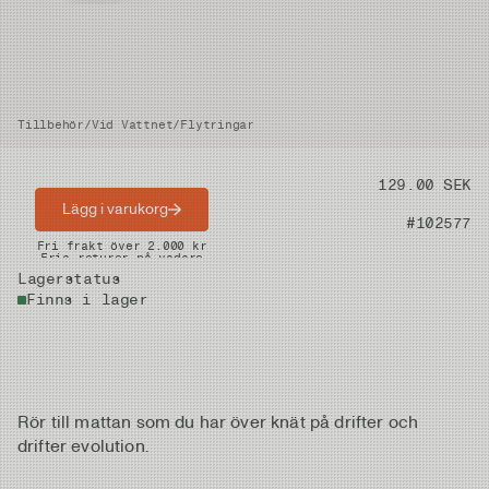
Tillbehör
/
Vid Vattnet
/
Flytringar
Pris
129.00 SEK
Lägg i varukorg
Artikelnummer
#102577
Snabba leveranser
Fri frakt över 2.000 kr
Fria returer på vadare
Lagerstatus
Finns i lager
Rör till mattan som du har över knät på drifter och
drifter evolution.