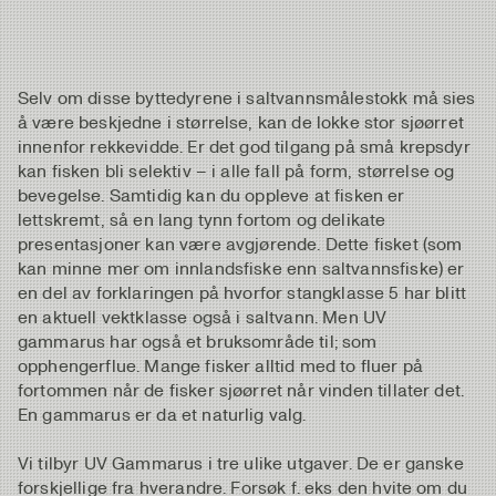
Selv om disse byttedyrene i saltvannsmålestokk må sies
å være beskjedne i størrelse, kan de lokke stor sjøørret
innenfor rekkevidde. Er det god tilgang på små krepsdyr
kan fisken bli selektiv – i alle fall på form, størrelse og
bevegelse. Samtidig kan du oppleve at fisken er
lettskremt, så en lang tynn fortom og delikate
presentasjoner kan være avgjørende. Dette fisket (som
kan minne mer om innlandsfiske enn saltvannsfiske) er
en del av forklaringen på hvorfor stangklasse 5 har blitt
en aktuell vektklasse også i saltvann. Men UV
gammarus har også et bruksområde til; som
opphengerflue. Mange fisker alltid med to fluer på
fortommen når de fisker sjøørret når vinden tillater det.
En gammarus er da et naturlig valg.
Vi tilbyr UV Gammarus i tre ulike utgaver. De er ganske
forskjellige fra hverandre. Forsøk f. eks den hvite om du