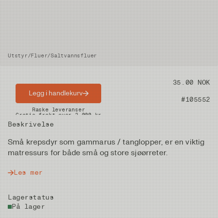
Utstyr
/
Fluer
/
Saltvannsfluer
Pris
35.00 NOK
Legg i handlekurv
Artikkelnummer
#105552
Raske leveranser
Gratis frakt over 2.000 kr
Beskrivelse
Små krepsdyr som gammarus / tanglopper, er en viktig
matressurs for både små og store sjøørreter.
Les mer
Lagerstatus
På lager