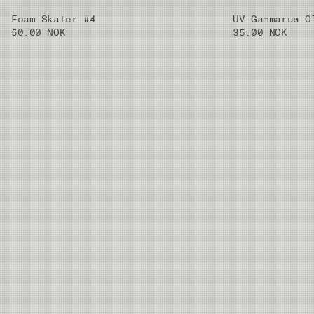
Foam Skater #4
UV Gammarus O
50.00 NOK
35.00 NOK