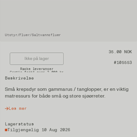
Utstyr
/
Fluer
/
Saltvannsfluer
Pris
35.00 NOK
Ikke på lager
Artikkelnummer
#105553
Raske leveranser
Gratis frakt over 2.000 kr
Beskrivelse
Små krepsdyr som gammarus / tanglopper, er en viktig
matressurs for både små og store sjøørreter.
Les mer
Lagerstatus
Tilgjengelig 10 Aug 2026