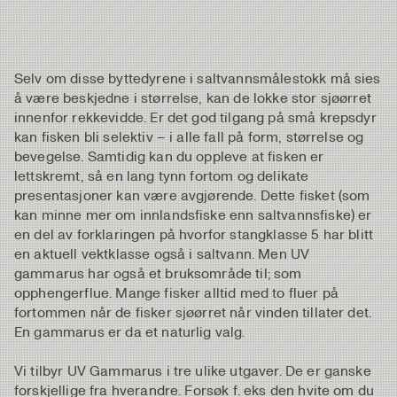
Selv om disse byttedyrene i saltvannsmålestokk må sies
å være beskjedne i størrelse, kan de lokke stor sjøørret
innenfor rekkevidde. Er det god tilgang på små krepsdyr
kan fisken bli selektiv – i alle fall på form, størrelse og
bevegelse. Samtidig kan du oppleve at fisken er
lettskremt, så en lang tynn fortom og delikate
presentasjoner kan være avgjørende. Dette fisket (som
kan minne mer om innlandsfiske enn saltvannsfiske) er
en del av forklaringen på hvorfor stangklasse 5 har blitt
en aktuell vektklasse også i saltvann. Men UV
gammarus har også et bruksområde til; som
opphengerflue. Mange fisker alltid med to fluer på
fortommen når de fisker sjøørret når vinden tillater det.
En gammarus er da et naturlig valg.
Vi tilbyr UV Gammarus i tre ulike utgaver. De er ganske
forskjellige fra hverandre. Forsøk f. eks den hvite om du