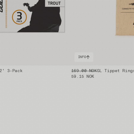
INFO
2' 3-Pack
169.00 NOK
GL Tippet Ring
59.15 NOK