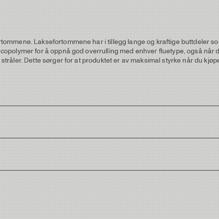
mmene. Laksefortommene har i tillegg lange og kraftige buttdeler som gj
polymer for å oppnå god overrulling med enhver fluetype, også når det
åler. Dette sørger for at produktet er av maksimal styrke når du kjøpe
tt Diam.
Tip Diam.