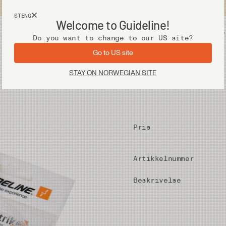
Fri frakt ved kjøp over 2 000 kr
STENG
Welcome to Guideline!
Utstyr
Vadere
Do you want to change to our US site?
Go to US site
STAY ON NORWEGIAN SITE
Pris
Artikkelnummer
Beskrivelse