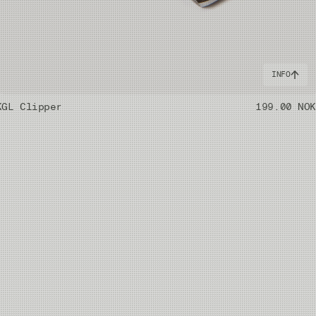
INFO
K
GL Clipper
199.00 NOK