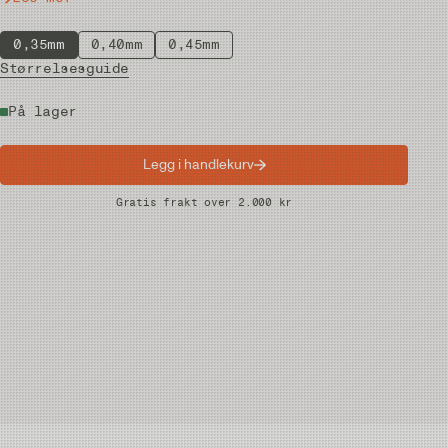
0,35mm
0,40mm
0,45mm
Størrelsesguide
På lager
Legg i handlekurv
Raske leveranser
Gratis frakt over 2.000 kr