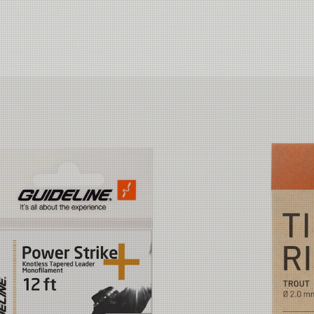
8,4kg
10,8kg
13,9kg