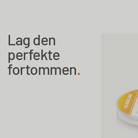
0,35mm
0,40mm
Lag den
0,45mm
perfekte
fortommen