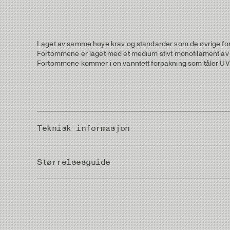
Laget av samme høye krav og standarder som de øvrige forto
Fortommene er laget med et medium stivt monofilament av co
Fortommene kommer i en vanntett forpakning som tåler UV str
Teknisk informasjon
Country of Origin
Størrelsesguide
Meter/Cm
|
Fot/Tum
Bu