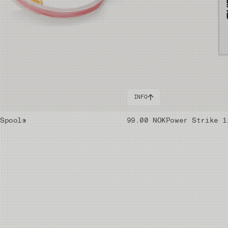
INFO
 Spools
99.00 NOK
Power Strike 1