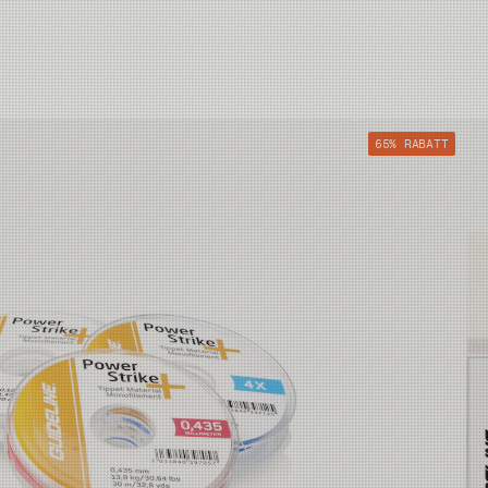
0,65mm
0,35mm
0,70mm
0,40mm
65% RABATT
0,70mm
0,45mm