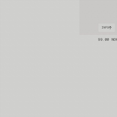
INFO
Power Strike+ Spools
99.00 NO