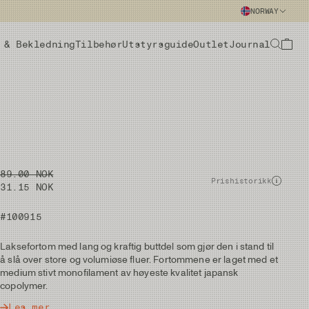
NORWAY
 & Bekledning
Tilbehør
Utstyrsguide
Outlet
Journal
89.00 NOK
Prishistorikk
31.15 NOK
#100915
Laksefortom med lang og kraftig buttdel som gjør den i stand til
å slå over store og volumiøse fluer. Fortommene er laget med et
medium stivt monofilament av høyeste kvalitet japansk
copolymer.
Les mer