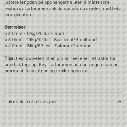
justere lengden på opphengerne uten å måtte røre
resten av fortommen slik du må når du skjøter med f.eks
kirurgknuten.
Størrelser
ø 2,0mm - 12kg/26 lbs - Trout
ø 3,0mm - 19kg/42 lbs - Sea Trout/Steelhead
ø 4,0mm - 24kg/53 lbs - Salmon/Predator
Tips:
Fest swivelen til en pin on reel eller retraktor for
praktisk lagring. Knyt fortommen på den ringen som er
nærmest låsen, åpne og trekk ringen av.
Teknisk informasjon
Country of Origin
Japan