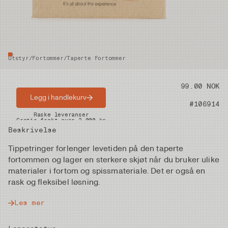
Utstyr
/
Fortommer
/
Taperte Fortommer
Pris
99.00 NOK
Legg i handlekurv
Artikkelnummer
#106914
Raske leveranser
Gratis frakt over 2.000 kr
Beskrivelse
Tippetringer forlenger levetiden på den taperte
fortommen og lager en sterkere skjøt når du bruker ulike
materialer i fortom og spissmateriale. Det er også en
rask og fleksibel løsning.
Les mer