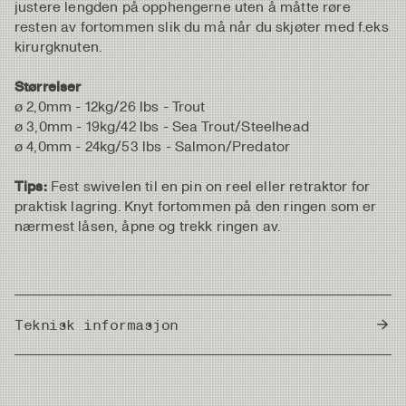
justere lengden på opphengerne uten å måtte røre
resten av fortommen slik du må når du skjøter med f.eks
kirurgknuten.
Størrelser
ø 2,0mm - 12kg/26 lbs - Trout
ø 3,0mm - 19kg/42 lbs - Sea Trout/Steelhead
ø 4,0mm - 24kg/53 lbs - Salmon/Predator
Tips:
Fest swivelen til en pin on reel eller retraktor for
praktisk lagring. Knyt fortommen på den ringen som er
nærmest låsen, åpne og trekk ringen av.
Teknisk informasjon
Country of Origin
Japan