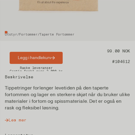
Utstyr
/
Fortommer
/
Taperte Fortommer
Pris
99.00 NOK
Legg i handlekurv
Artikkelnummer
#104612
Raske leveranser
Gratis frakt over 2.000 kr
Beskrivelse
Tippetringer forlenger levetiden på den taperte
fortommen og lager en sterkere skjøt når du bruker ulike
materialer i fortom og spissmateriale. Det er også en
rask og fleksibel løsning.
Les mer