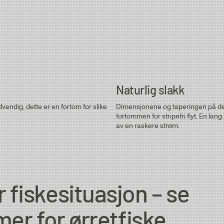
Tip Diam.
0.20mm
0.18mm
Naturlig slakk
ødvendig, dette er en fortom for slike
Dimensjonene og taperingen på denn
0.15mm
fortommen for stripefri flyt. En lan
av en raskere strøm.
fiskesituasjon – se
mer for ørretfiske