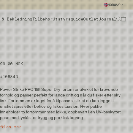
NORWAY
 & Bekledning
Tilbehør
Utstyrsguide
Outlet
Journal
99.00 NOK
#108843
Power Strike PRO 15ft Super Dry fortom er utviklet for krevende
forhold og passer perfekt for lange drift og når du fisker etter sky
fisk. Fortommen er laget for å tilpasses, slik at du kan legge til
ønsket spiss etter behov og fiskesituasjon. Hver pakke
inneholder to fortommer med løkke, oppbevart i en UV-beskyttet
pose med lynlås for trygg og praktisk lagring.
Les mer