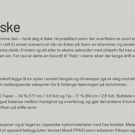
iske
kremme den – tenk deg å fiske i krystallklart vann der overflaten er urør
 rett! Et annet scenario er når du fisker på tvers av strømmer, og ørrete
ra slakk i fronten og ett eller to ekstra sekunder med stripefri flyt kan
 sin. For oss er dette en favoritt til “flats” i større elver der lange drif
lt legge til en spiss i ønsket lengde og dimensjon (gå et steg ned eks fr
til nedtrappende seksjoner for å forlenge taperingen på fortommen.
aper – 39 % (177 cm / 5,6 fot) og Tip – 17 % (80 cm / 2,8 fot). Buttdelen
r god balanse mellom hastighet og overføring, og gjør det enklere å kontro
luer på stille vann.
asjoner og er laget av Japanske nylonmaterialer med høy kvalitet. Mate
t spesielt belegg (uten bevisst tilsatt PFAS) som reduserer friksjon og 