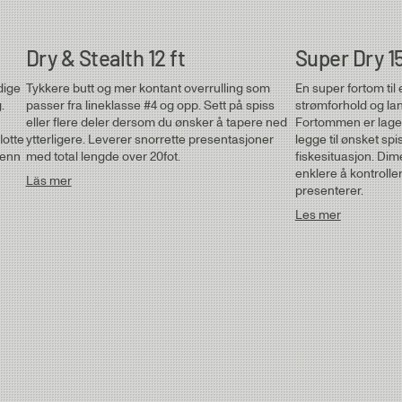
Dry & Stealth 12 ft
Super Dry 15
dige
Tykkere butt og mer kontant overrulling som
En super fortom til
.
passer fra lineklasse #4 og opp. Sett på spiss
strømforhold og lang
eller flere deler dersom du ønsker å tapere ned
Fortommen er laget f
lotte
ytterligere. Leverer snorrette presentasjoner
legge til ønsket sp
 enn
med total lengde over 20fot.
fiskesituasjon. Dime
enklere å kontroller
Läs mer
presenterer.
Les mer