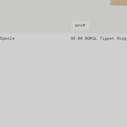
INFO
 Spools
99.00 NOK
GL Tippet Ring