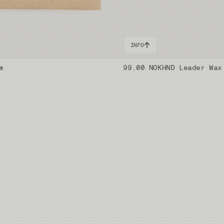
INFO
s
99.00 NOK
HND Leader Wax