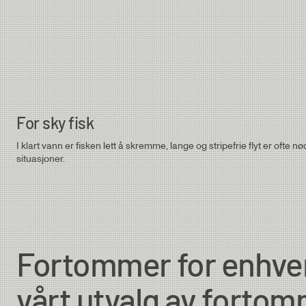
Butt Diam.
Lakse- & sjøørretfortommer
Salmon 6.5 ft | ⌀ 0.35 - 0.45 mm
Salmon 12 ft | ⌀ 0.30 - 0.45 mm
3X
0.50mm
Salmon 15 ft | ⌀ 0.35 - 0.45 mm
4X
0.50mm
For sky fisk
I klart vann er fisken lett å skremme, lange og stripefrie flyt er ofte n
5X
0.50mm
situasjoner.
Fortommer for enhver 
vårt utvalg av fortom