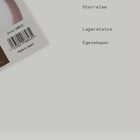
Størrelse
Lagerstatus
Egenskaper