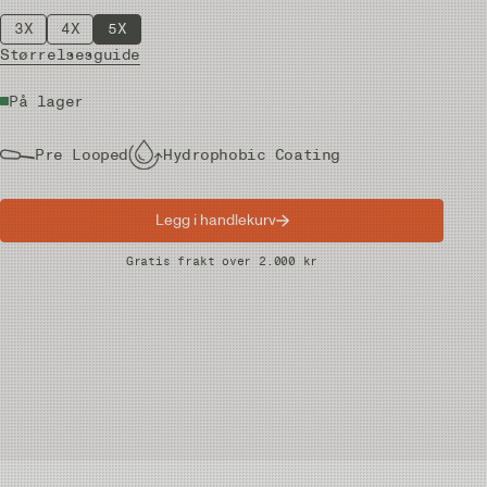
3X
4X
5X
Størrelsesguide
På lager
Pre Looped
Hydrophobic Coating
Legg i handlekurv
Raske leveranser
Gratis frakt over 2.000 kr