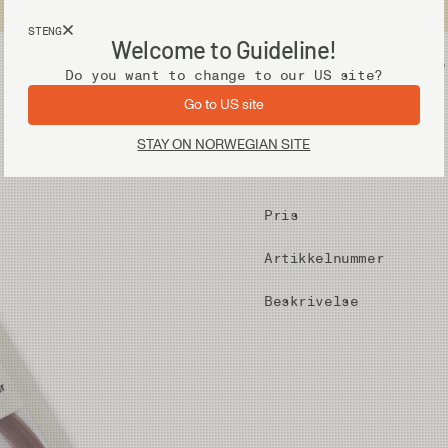
Fri frakt ved kjøp over 2 000 kr
STENG
Welcome to Guideline!
Utstyr
Vadere
Do you want to change to our US site?
Go to US site
STAY ON NORWEGIAN SITE
Pris
Artikkelnummer
Beskrivelse