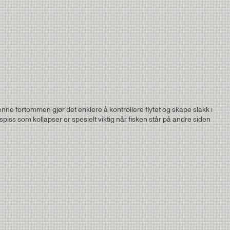
Strength
3.7kg
2.9kg
e fortommen gjør det enklere å kontrollere flytet og skape slakk i
2.2kg
g spiss som kollapser er spesielt viktig når fisken står på andre siden