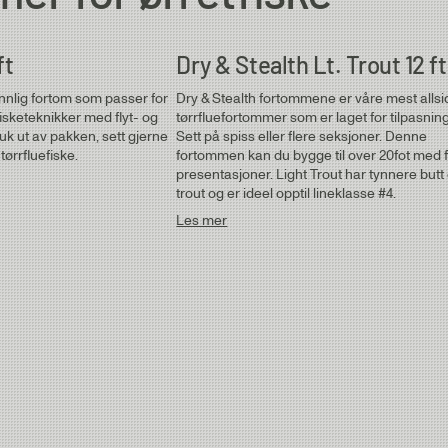
ft
Dry & Stealth Lt. Trout 12 ft
ennlig fortom som passer for
Dry & Stealth fortommene er våre mest allsi
fisketeknikker med flyt- og
tørrfluefortommer som er laget for tilpasning
bruk ut av pakken, sett gjerne
Sett på spiss eller flere seksjoner. Denne
tørrfluefiske.
fortommen kan du bygge til over 20fot med f
presentasjoner. Light Trout har tynnere butt
trout og er ideel opptil lineklasse #4.
Les mer