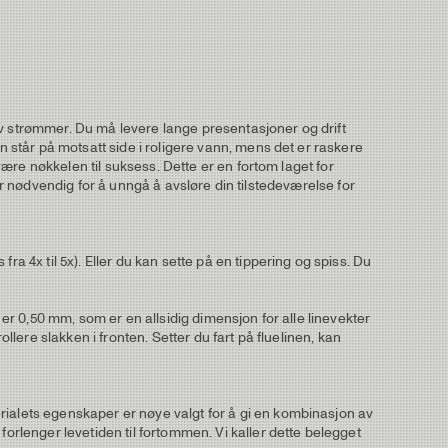
t av strømmer. Du må levere lange presentasjoner og drift
n står på motsatt side i roligere vann, mens det er raskere
 være nøkkelen til suksess. Dette er en fortom laget for
t er nødvendig for å unngå å avsløre din tilstedeværelse for
a 4x til 5x). Eller du kan sette på en tippering og spiss. Du
 er 0,50 mm, som er en allsidig dimensjon for alle linevekter
llere slakken i fronten. Setter du fart på fluelinen, kan
rialets egenskaper er nøye valgt for å gi en kombinasjon av
forlenger levetiden til fortommen. Vi kaller dette belegget