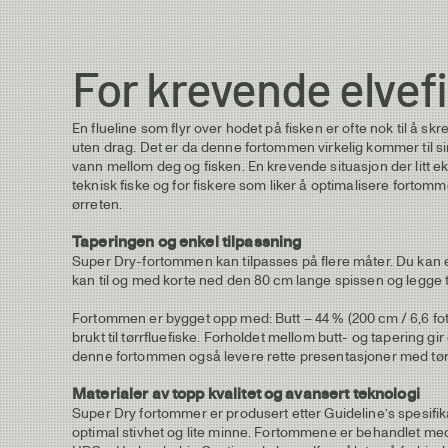
For krevende elvef
En flueline som flyr over hodet på fisken er ofte nok til å s
uten drag. Det er da denne fortommen virkelig kommer til sin
vann mellom deg og fisken. En krevende situasjon der litt ekst
teknisk fiske og for fiskere som liker å optimalisere fortommen
ørreten.
Taperingen og enkel tilpassning
Super Dry-fortommen kan tilpasses på flere måter. Du kan enke
kan til og med korte ned den 80 cm lange spissen og legge 
Fortommen er bygget opp med: Butt – 44 % (200 cm / 6,6 fot) T
brukt til tørrfluefiske. Forholdet mellom butt- og tapering gi
denne fortommen også levere rette presentasjoner med tørrf
Materialer av topp kvalitet og avansert teknologi
Super Dry fortommer er produsert etter Guideline’s spesifik
optimal stivhet og lite minne. Fortommene er behandlet med e