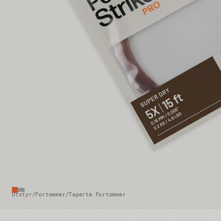
Utstyr
/
Fortommer
/
Taperte Fortommer