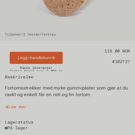
Tilbehør
/
I Vesten
/
Verktøy
Pris
119.00 NOK
Legg i handlekurv
Artikkelnummer
#102727
Raske leveranser
Gratis frakt over 2.000 kr
Beskrivelse
Fortomsstrekker med myke gummiplater som gjør at du
raskt og enkelt får en rett og fin fortom.
Les mer
Lagerstatus
På lager