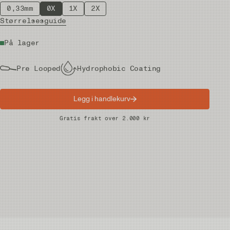
0,33mm
0X
1X
2X
Størrelsesguide
På lager
Pre Looped
Hydrophobic Coating
Legg i handlekurv
Raske leveranser
Gratis frakt over 2.000 kr