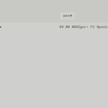
INFO
s
99.00 NOK
Egor+ FC Spool