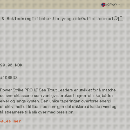
NORWAY
 & Bekledning
Tilbehør
Utstyrsguide
Outlet
Journal
99.00 NOK
#108833
Power Strike PRO 12' Sea Trout Leaders er utviklet for å matche
de snøreklassene som vanligvis brukes til sjøørretfiske, både i
elver og langs kysten. Den unike taperingen overfører energi
effektivt helt ut til flua, noe som gjør det enklere å kaste i vind og
få streamere til å slå over med presisjon.
Les mer