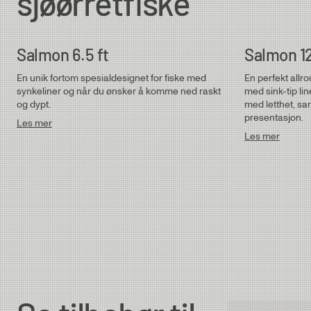
sjøørretfiske
Salmon 6.5 ft
Salmon 12
En unik fortom spesialdesignet for fiske med
En perfekt allro
synkeliner og når du ønsker å komme ned raskt
med sink-tip li
og dypt.
med letthet, sa
presentasjon.
Les mer
Les mer