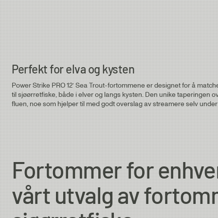
Salmon 6.5 ft | ⌀ 0.35 - 0.45 mm
Salmon 12 ft | ⌀ 0.30 - 0.45 mm
0.33
0.57mm
Salmon 15 ft | ⌀ 0.35 - 0.45 mm
0X
0.57mm
Perfekt for elva og kysten
Power Strike PRO 12’ Sea Trout-fortommene er designet for å match
1X
0.57mm
til sjøørretfiske, både i elver og langs kysten. Den unike taperingen ove
fluen, noe som hjelper til med godt overslag av streamere selv under 
2X
0.57mm
Fortommer for enhver 
vårt utvalg av fortom