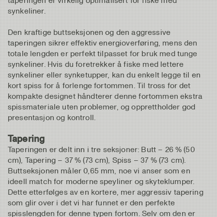
taperingen er virkelig optimalisert for fiske med
synkeliner.
Den kraftige buttseksjonen og den aggressive
taperingen sikrer effektiv energioverføring, mens den
totale lengden er perfekt tilpasset for bruk med tunge
synkeliner. Hvis du foretrekker å fiske med lettere
synkeliner eller synketupper, kan du enkelt legge til en
kort spiss for å forlenge fortommen. Til tross for det
kompakte designet håndterer denne fortommen ekstra
spissmateriale uten problemer, og opprettholder god
presentasjon og kontroll.
Tapering
Taperingen er delt inn i tre seksjoner: Butt – 26 % (50
cm), Tapering – 37 % (73 cm), Spiss – 37 % (73 cm).
Buttseksjonen måler 0,65 mm, noe vi anser som en
ideell match for moderne speyliner og skyteklumper.
Dette etterfølges av en kortere, mer aggressiv tapering
som glir over i det vi har funnet er den perfekte
spisslengden for denne typen fortom. Selv om den er