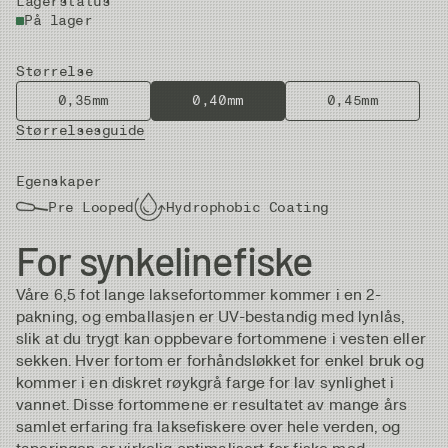
Lagerstatus
På lager
Størrelse
0,35mm
0,40mm
0,45mm
Størrelsesguide
Egenskaper
Pre Looped
Hydrophobic Coating
For synkelinefiske
Våre 6,5 fot lange laksefortommer kommer i en 2-
pakning, og emballasjen er UV-bestandig med lynlås,
slik at du trygt kan oppbevare fortommene i vesten eller
sekken. Hver fortom er forhåndsløkket for enkel bruk og
kommer i en diskret røykgrå farge for lav synlighet i
vannet. Disse fortommene er resultatet av mange års
samlet erfaring fra laksefiskere over hele verden, og