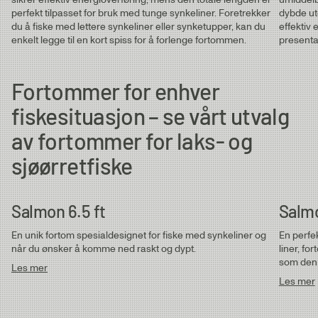
perfekt tilpasset for bruk med tunge synkeliner. Foretrekker
dybde ut
Lakse- & sjøørretfortommer
0.40
0.60mm
0.40mm
12.1kg
du å fiske med lettere synkeliner eller synketupper, kan du
effektiv 
Salmon 6.5 ft | ⌀ 0.35 - 0.45 mm
enkelt legge til en kort spiss for å forlenge fortommen.
presenta
Salmon 12 ft | ⌀ 0.30 - 0.45 mm
Salmon 15 ft | ⌀ 0.35 - 0.45 mm
0.35
0.60mm
0.35mm
10.2kg
Fortommer for enhver
fiskesituasjon – se vårt utvalg
av fortommer for laks- og
sjøørretfiske
Salmon 6.5 ft
Salmo
En unik fortom spesialdesignet for fiske med synkeliner og
En perfek
når du ønsker å komme ned raskt og dypt.
liner, fo
som den 
Les mer
Les mer