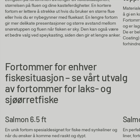
Dry & Dropper 11 ft | ⌀ 3X - 5X
størrelsen på fluen og dine kasteferdigheter. En kortere
Material
fortom er lettere å strekke ut hvis du bruker en større flue
Lakse- & sjøørretfortommer
0.40
0.65mm
0.40mm
12.1kg
å gi en k
eller hvis du er nybegynner med fluekast. En lengre fortom
Fortomme
Salmon 6.5 ft | ⌀ 0.35 - 0.45 mm
gir mer delikate presentasjoner og større avstand mellom
og er la
Salmon 12 ft | ⌀ 0.30 - 0.45 mm
snøretuppen og fluen når fisken er sky. Den kan også være
De er be
Salmon 15 ft | ⌀ 0.35 - 0.45 mm
0.35
0.65mm
0.35mm
10.2kg
et bedre valg ved speykasting, siden den gir et lengre anker.
Coating)
forhindr
0.30
0.65mm
0.30mm
7.8kg
Fortommer for enhver
fiskesituasjon – se vårt utvalg
av fortommer for laks- og
sjøørretfiske
Salmon 6.5 ft
Salmo
En unik fortom spesialdesignet for fiske med synkeliner og
En perfek
når du ønsker å komme ned raskt og dypt.
liner, fo