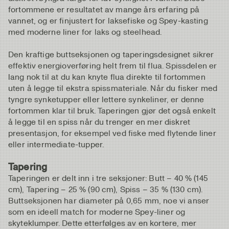
fortommene er resultatet av mange års erfaring på
vannet, og er finjustert for laksefiske og Spey-kasting
med moderne liner for laks og steelhead.
Den kraftige buttseksjonen og taperingsdesignet sikrer
effektiv energioverføring helt frem til flua. Spissdelen er
lang nok til at du kan knyte flua direkte til fortommen
uten å legge til ekstra spissmateriale. Når du fisker med
tyngre synketupper eller lettere synkeliner, er denne
fortommen klar til bruk. Taperingen gjør det også enkelt
å legge til en spiss når du trenger en mer diskret
presentasjon, for eksempel ved fiske med flytende liner
eller intermediate-tupper.
Tapering
Taperingen er delt inn i tre seksjoner: Butt – 40 % (145
cm), Tapering – 25 % (90 cm), Spiss – 35 % (130 cm).
Buttseksjonen har diameter på 0,65 mm, noe vi anser
som en ideell match for moderne Spey-liner og
skyteklumper. Dette etterfølges av en kortere, mer