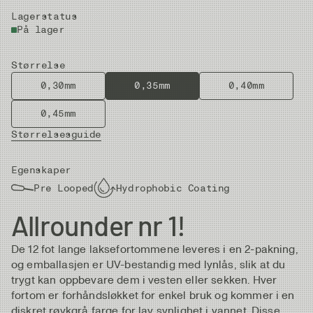
Lagerstatus
På lager
Størrelse
0,30mm
0,35mm
0,40mm
0,45mm
Størrelsesguide
Egenskaper
Pre Looped
Hydrophobic Coating
Allrounder nr 1!
De 12 fot lange laksefortommene leveres i en 2-pakning,
og emballasjen er UV-bestandig med lynlås, slik at du
trygt kan oppbevare dem i vesten eller sekken. Hver
fortom er forhåndsløkket for enkel bruk og kommer i en
diskret røykgrå farge for lav synlighet i vannet. Disse