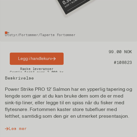
Utstyr
/
Fortommer
/
Taperte Fortommer
Pris
99.00 NOK
Legg i handlekurv
Artikkelnummer
#108823
Raske leveranser
Gratis frakt over 2.000 kr
Beskrivelse
Power Strike PRO 12’ Salmon har en ypperlig tapering og
lengde som gjør at du kan bruke dem som de er med
sink-tip liner, eller legge til en spiss når du fisker med
flytesnøre. Fortommen kaster store tubefluer med
letthet, samtidig som den gir en utmerket presentasjon.
Les mer