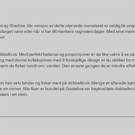
nray Shadow. Vår versjon av dette utprøvde mønsteret er veldig lik orig
sfarget vann eller når vi har litt mørkere regnværsdager. Med sine mørke
ne!
 dobbelkrok. Med perfekt balanse og proporsjoner er de like vakre å se p
og med denne kolleksjonen med 8 forskjellige design er du dekket for mer 
nn du fisker rundt om i verden. Den eneste gangen de er mindre effektiv
m han selv binder og fisker med på dobbelkrok. Mange er allerede kjente 
e en vinner. Alle fluer er bundet på Guideline sin høykvalitets dobbelkro
oken i en stein.