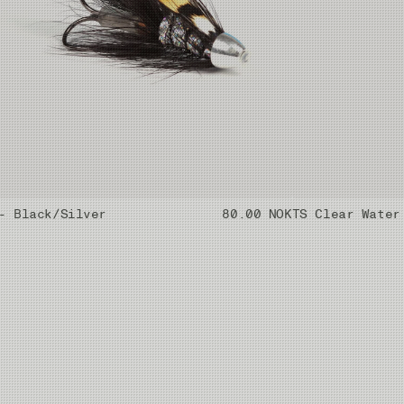
- Black/Silver
80.00 NOK
TS Clear Water