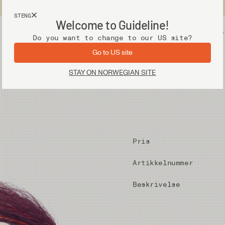
Fri frakt ved kjøp over 2 000 kr
STENG
Welcome to Guideline!
Utstyr
Vadere
Do you want to change to our US site?
Go to US site
STAY ON NORWEGIAN SITE
Pris
Artikkelnummer
Beskrivelse