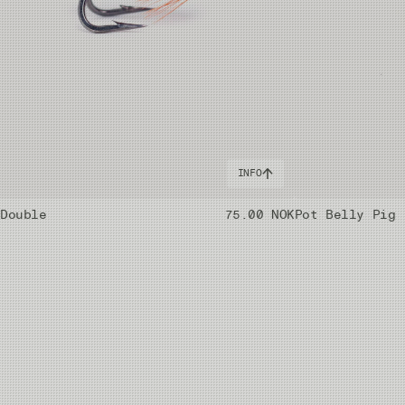
INFO
 Double
75.00 NOK
Pot Belly Pig 