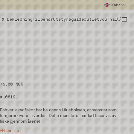
NORWAY
 & Bekledning
Tilbehør
Utstyrsguide
Outlet
Journal
75.00 NOK
#108191
Enhver laksefisker bør ha denne i flueboksen, et mønster som
fungerer overalt i verden. Dette mønsteret har lurt tusenvis av
fiske gjennom årene!
Les mer