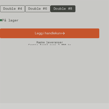
Double #4
Double #6
Double #8
På lager
Legg i handlekurv
Raske leveranser
Gratis frakt over 2.000 kr