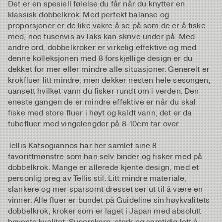
Det er en spesiell følelse du får når du knytter en
klassisk dobbelkrok. Med perfekt balanse og
proporsjoner er de like vakre å se på som de er å fiske
med, noe tusenvis av laks kan skrive under på. Med
andre ord, dobbelkroker er virkelig effektive og med
denne kolleksjonen med 8 forskjellige design er du
dekket for mer eller mindre alle situasjoner. Generelt er
krokfluer litt mindre, men dekker nesten hele sesongen,
uansett hvilket vann du fisker rundt om i verden. Den
eneste gangen de er mindre effektive er når du skal
fiske med store fluer i høyt og kaldt vann, det er da
tubefluer med vingelengder på 8-10cm tar over.
Tellis Katsogiannos har her samlet sine 8
favorittmønstre som han selv binder og fisker med på
dobbelkrok. Mange er allerede kjente design, med et
personlig preg av Tellis stil. Litt mindre materiale,
slankere og mer sparsomt dresset ser ut til å være en
vinner. Alle fluer er bundet på Guideline sin høykvalitets
dobbelkrok, kroker som er laget i Japan med absolutt
høyeste kvalitet. Superskarp, sterk og samtidig lett å