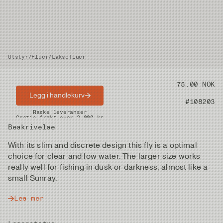
Utstyr
/
Fluer
/
Laksefluer
Pris
75.00 NOK
Legg i handlekurv
Artikkelnummer
#108203
Raske leveranser
Gratis frakt over 2.000 kr
Beskrivelse
With its slim and discrete design this fly is a optimal
choice for clear and low water. The larger size works
really well for fishing in dusk or darkness, almost like a
small Sunray.
Les mer