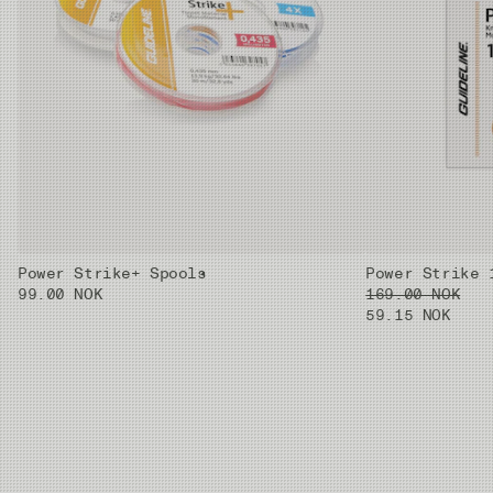
4X
0.61mm
0.185mm
2.8kg
5X
0.59mm
0.148mm
1.8kg
6X
0.59mm
0.128mm
1.3kg
Power Strike+ Spools
Power Strike 
99.00 NOK
169.00 NOK
59.15 NOK