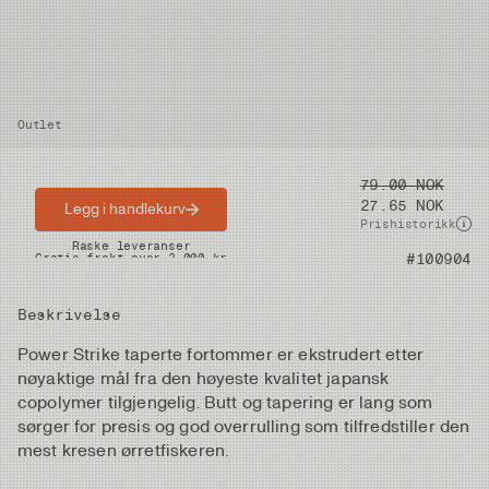
Outlet
Pris
79.00 NOK
27.65 NOK
Legg i handlekurv
Prishistorikk
Raske leveranser
Gratis frakt over 2.000 kr
Artikkelnummer
#100904
Beskrivelse
Power Strike taperte fortommer er ekstrudert etter
nøyaktige mål fra den høyeste kvalitet japansk
copolymer tilgjengelig. Butt og tapering er lang som
sørger for presis og god overrulling som tilfredstiller den
mest kresen ørretfiskeren.