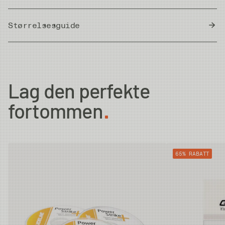
Størrelsesguide
Meter/Cm
|
Fot/Tum
Butt Diam.
Tip Diam.
Strength
Lag den perfekte
0X
0.64mm
0.285mm
5.6kg
fortommen
1X
0.64mm
0.26mm
4.9kg
65% RABATT
2X
0.64mm
0.235mm
4kg
3X
0.61mm
0.205mm
3.3kg