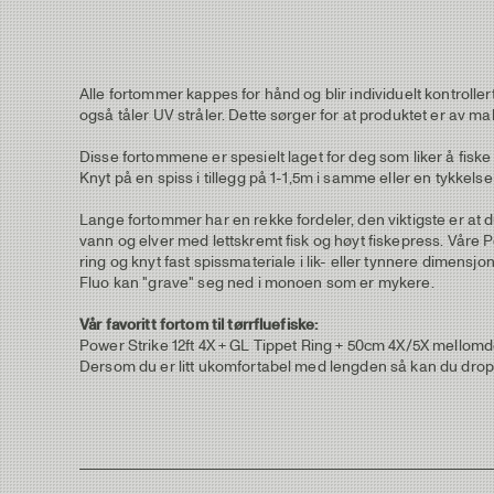
Alle fortommer kappes for hånd og blir individuelt kontrolle
også tåler UV stråler. Dette sørger for at produktet er av ma
Disse fortommene er spesielt laget for deg som liker å fiske
Knyt på en spiss i tillegg på 1-1,5m i samme eller en tykkel
Lange fortommer har en rekke fordeler, den viktigste er at d
vann og elver med lettskremt fisk og høyt fiskepress. Våre Pow
ring og knyt fast spissmateriale i lik- eller tynnere dimens
Fluo kan "grave" seg ned i monoen som er mykere.
Vår favoritt fortom til tørrfluefiske:
Power Strike 12ft 4X + GL Tippet Ring + 50cm 4X/5X mellomdel
Dersom du er litt ukomfortabel med lengden så kan du dro