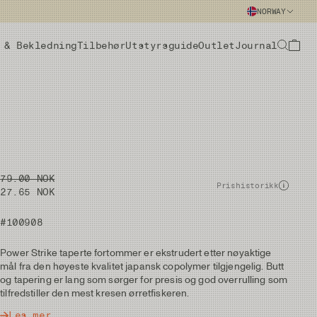
NORWAY
 & Bekledning
Tilbehør
Utstyrsguide
Outlet
Journal
79.00 NOK
Prishistorikk
27.65 NOK
#100908
Power Strike taperte fortommer er ekstrudert etter nøyaktige
mål fra den høyeste kvalitet japansk copolymer tilgjengelig. Butt
og tapering er lang som sørger for presis og god overrulling som
tilfredstiller den mest kresen ørretfiskeren.
Les mer