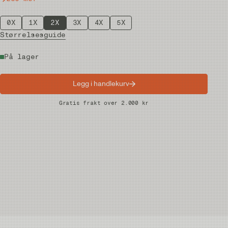
0X
1X
2X
3X
4X
5X
Størrelsesguide
På lager
Legg i handlekurv
Raske leveranser
Gratis frakt over 2.000 kr