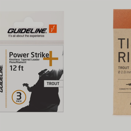
3.3kg
2.8kg
1.8kg
1.3kg