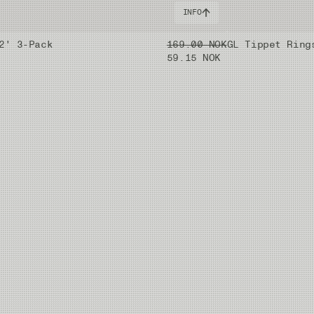
INFO
2' 3-Pack
169.00 NOK
GL Tippet Ring
59.15 NOK