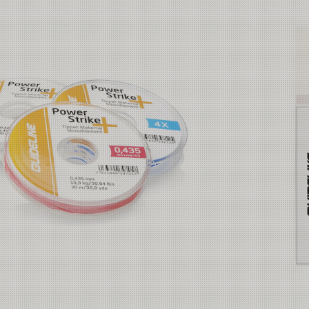
0.205mm
0.185mm
0.148mm
0.128mm