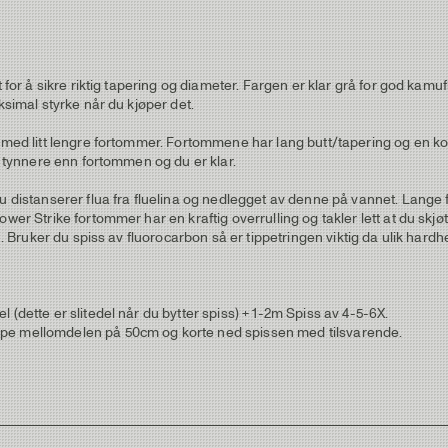
rt for å sikre riktig tapering og diameter. Fargen er klar grå for god 
ksimal styrke når du kjøper det.
 med litt lengre fortommer. Fortommene har lang butt/tapering og en kort
se tynnere enn fortommen og du er klar.
u distanserer flua fra fluelina og nedlegget av denne på vannet. Lange f
er Strike fortommer har en kraftig overrulling og takler lett at du skjøter
jon. Bruker du spiss av fluorocarbon så er tippetringen viktig da ulik ha
 (dette er slitedel når du bytter spiss) + 1-2m Spiss av 4-5-6X.
ppe mellomdelen på 50cm og korte ned spissen med tilsvarende.