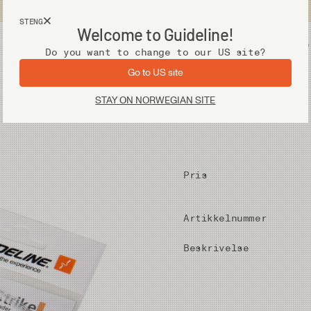
Fri frakt ved kjøp over 2 000 kr
STENG
Welcome to Guideline!
Utstyr
Vadere
Do you want to change to our US site?
Go to US site
STAY ON NORWEGIAN SITE
Pris
Artikkelnummer
Beskrivelse