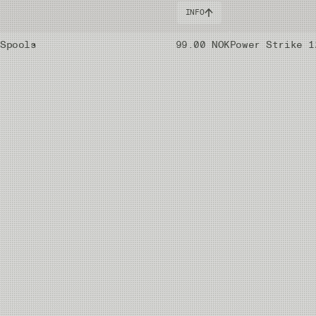
INFO
 Spools
99.00 NOK
Power Strike 1