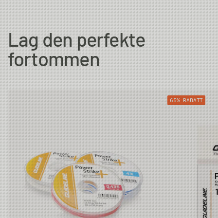
Butt Diam.
Tip Diam.
Strength
Lag den perfekte
0X
0.64mm
0.285mm
5.6kg
fortommen
1X
0.64mm
0.26mm
4.9kg
65% RABATT
2X
0.64mm
0.235mm
4kg
3X
0.61mm
0.205mm
3.3kg
4X
0.61mm
0.185mm
2.8kg
5X
0.59mm
0.148mm
1.8kg