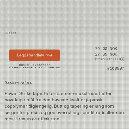
Outlet
Pris
79.00 NOK
27.65 NOK
Legg i handlekurv
Prishistorikk
Raske leveranser
Gratis frakt over 2.000 kr
Artikkelnummer
#100907
Beskrivelse
Power Strike taperte fortommer er ekstrudert etter
nøyaktige mål fra den høyeste kvalitet japansk
copolymer tilgjengelig. Butt og tapering er lang som
sørger for presis og god overrulling som tilfredstiller den
mest kresen ørretfiskeren.