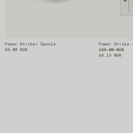
6X
0.59mm
0.128mm
1.3kg
Power Strike+ Spools
Power Strike 
99.00 NOK
169.00 NOK
59.15 NOK