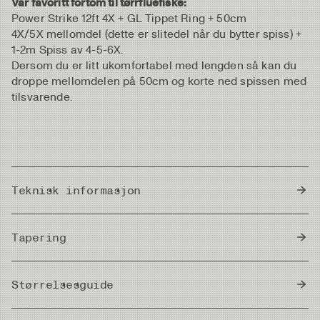
Vår favoritt fortom til tørrfluefiske:
Power Strike 12ft 4X + GL Tippet Ring + 50cm
4X/5X mellomdel (dette er slitedel når du bytter spiss) +
1-2m Spiss av 4-5-6X.
Dersom du er litt ukomfortabel med lengden så kan du
droppe mellomdelen på 50cm og korte ned spissen med
tilsvarende.
Teknisk informasjon
Country of Origin
Japan
Tapering
Størrelsesguide
Meter/Cm
|
Fot/Tum