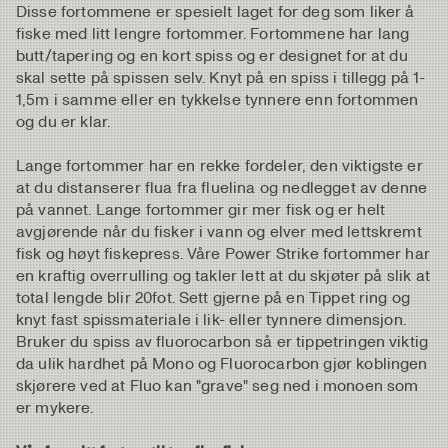
Disse fortommene er spesielt laget for deg som liker å
fiske med litt lengre fortommer. Fortommene har lang
butt/tapering og en kort spiss og er designet for at du
skal sette på spissen selv. Knyt på en spiss i tillegg på 1-
1,5m i samme eller en tykkelse tynnere enn fortommen
og du er klar.
Lange fortommer har en rekke fordeler, den viktigste er
at du distanserer flua fra fluelina og nedlegget av denne
på vannet. Lange fortommer gir mer fisk og er helt
avgjørende når du fisker i vann og elver med lettskremt
fisk og høyt fiskepress. Våre Power Strike fortommer har
en kraftig overrulling og takler lett at du skjøter på slik at
total lengde blir 20fot. Sett gjerne på en Tippet ring og
knyt fast spissmateriale i lik- eller tynnere dimensjon.
Bruker du spiss av fluorocarbon så er tippetringen viktig
da ulik hardhet på Mono og Fluorocarbon gjør koblingen
skjørere ved at Fluo kan "grave" seg ned i monoen som
er mykere.