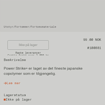
Utstyr
/
Fortommer
/
Fortomsmateriale
Pris
99.00 NOK
Ikke på lager
Artikkelnummer
#100881
Raske leveranser
Gratis frakt over 2.000 kr
Beskrivelse
Power Strike+ er laget av det fineste japanske
copolymer som er tilgjengelig.
Les mer
Lagerstatus
Ikke på lager