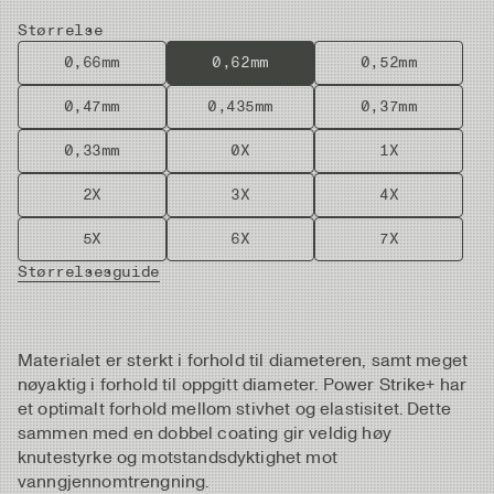
Størrelse
0,66mm
0,62mm
0,52mm
0,47mm
0,435mm
0,37mm
0,33mm
0X
1X
2X
3X
4X
5X
6X
7X
Størrelsesguide
Materialet er sterkt i forhold til diameteren, samt meget
nøyaktig i forhold til oppgitt diameter. Power Strike+ har
et optimalt forhold mellom stivhet og elastisitet. Dette
sammen med en dobbel coating gir veldig høy
knutestyrke og motstandsdyktighet mot
vanngjennomtrengning.