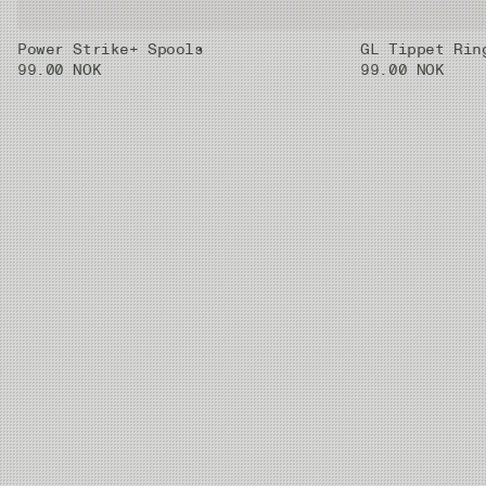
Power Strike+ Spools
GL Tippet Rin
01X
0.33 mm
8.42kg
30m
99.00 NOK
99.00 NOK
02X
0.37 mm
10.2kg
30m
03X
0.405 mm
11.59kg
30m
04X
0.435 mm
13.9kg
30m
05X
0.47 mm
16.42kg
30m
06X
0.52 mm
20.38kg
20m
07X
0.62 mm
28.03kg
20m