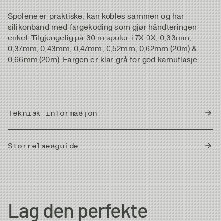
Spolene er praktiske, kan kobles sammen og har
silikonbånd med fargekoding som gjør håndteringen
enkel. Tilgjengelig på 30 m spoler i 7X-0X, 0,33mm,
0,37mm, 0,43mm, 0,47mm, 0,52mm, 0,62mm (20m) &
0,66mm (20m). Fargen er klar grå for god kamuflasje.
Teknisk informasjon
Country of Origin
Japan
Størrelsesguide
Meter/Cm
|
Fot/Tum
Diameter
Strength
Length/Spool
Lag den perfekte
7X
0.104 mm
1.0kg
30m