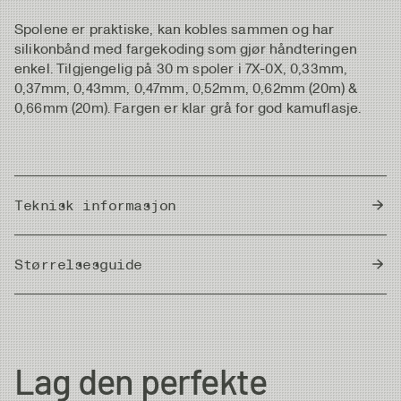
Spolene er praktiske, kan kobles sammen og har
silikonbånd med fargekoding som gjør håndteringen
enkel. Tilgjengelig på 30 m spoler i 7X-0X, 0,33mm,
0,37mm, 0,43mm, 0,47mm, 0,52mm, 0,62mm (20m) &
0,66mm (20m). Fargen er klar grå for god kamuflasje.
Teknisk informasjon
Country of Origin
Japan
Størrelsesguide
Meter/Cm
|
Fot/Tum
Diameter
Strength
Length/Spool
Lag den perfekte
7X
0.104 mm
1.0kg
30m