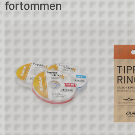
fortommen
6X
0.128 mm
1.47kg
30m
5X
0.148 mm
2.01kg
30m
4X
0.185 mm
3.08kg
30m
3X
0.205 mm
3.61kg
30m
2X
0.235 mm
4.43kg
30m
1X
0.26 mm
4.45kg
30m
0X
0.285 mm
6.21kg
30m