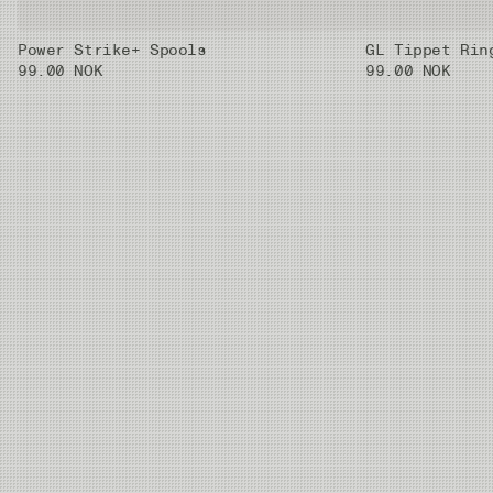
Power Strike+ Spools
GL Tippet Rin
01X
0.33 mm
8.42kg
30m
99.00 NOK
99.00 NOK
02X
0.37 mm
10.2kg
30m
03X
0.405 mm
11.59kg
30m
04X
0.435 mm
13.9kg
30m
05X
0.47 mm
16.42kg
30m
06X
0.52 mm
20.38kg
20m
07X
0.62 mm
28.03kg
20m