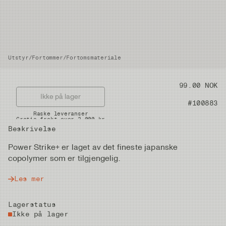
Utstyr
/
Fortommer
/
Fortomsmateriale
Pris
99.00 NOK
Ikke på lager
Artikkelnummer
#100883
Raske leveranser
Gratis frakt over 2.000 kr
Beskrivelse
Power Strike+ er laget av det fineste japanske
copolymer som er tilgjengelig.
Les mer
Lagerstatus
Ikke på lager