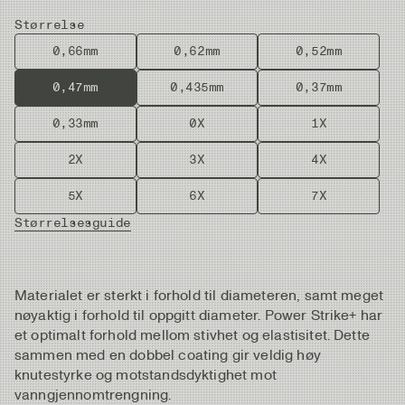
Størrelse
0,66mm
0,62mm
0,52mm
0,47mm
0,435mm
0,37mm
0,33mm
0X
1X
2X
3X
4X
5X
6X
7X
Størrelsesguide
Materialet er sterkt i forhold til diameteren, samt meget
nøyaktig i forhold til oppgitt diameter. Power Strike+ har
et optimalt forhold mellom stivhet og elastisitet. Dette
sammen med en dobbel coating gir veldig høy
knutestyrke og motstandsdyktighet mot
vanngjennomtrengning.