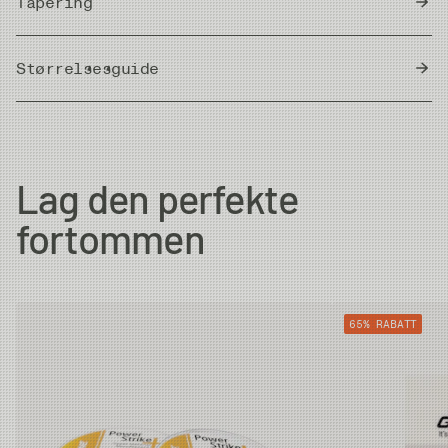
Tapering
Størrelsesguide
Meter/Cm
|
Fot/Tum
Butt Diam.
Tip Diam.
Strength
Lag den perfekte
0X
0.64mm
0.285mm
5.6kg
fortommen
1X
0.64mm
0.26mm
4.9kg
65% RABATT
2X
0.64mm
0.235mm
4kg
3X
0.61mm
0.205mm
3.3kg