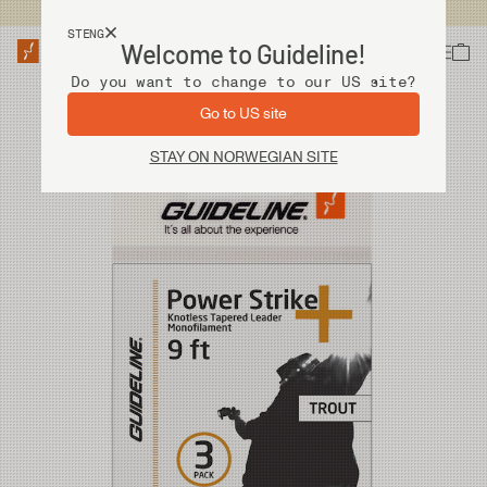
Fri frakt ved kjøp over 2 000 kr
STENG
Welcome to Guideline!
Do you want to change to our US site?
Go to US site
STAY ON NORWEGIAN SITE