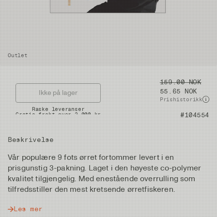
Outlet
Pris
159.00 NOK
55.65 NOK
Ikke på lager
Prishistorikk
Raske leveranser
Gratis frakt over 2.000 kr
Artikkelnummer
#104554
Beskrivelse
Vår populære 9 fots ørret fortommer levert i en
prisgunstig 3-pakning. Laget i den høyeste co-polymer
kvalitet tilgjengelig. Med enestående overrulling som
tilfredsstiller den mest kretsende ørretfiskeren.
Les mer