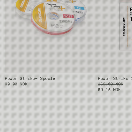
4X
0.61mm
0.185mm
2.8kg
5X
0.59mm
0.148mm
1.8kg
6X
0.59mm
0.128mm
1.3kg
Power Strike+ Spools
Power Strike 
99.00 NOK
169.00 NOK
59.15 NOK